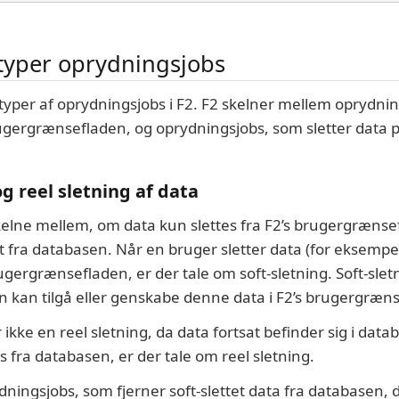
 typer oprydningsjobs
e typer af oprydningsjobs i F2. F2 skelner mellem oprydni
rugergrænsefladen, og oprydningsjobs, som sletter data
og reel sletning af data
skelne mellem, om data kun slettes fra F2’s brugergrænse
 fra databasen. Når en bruger sletter data (for eksempel 
gergrænsefladen, er der tale om soft-sletning. Soft-sletn
 kan tilgå eller genskabe denne data i F2’s brugergræns
r ikke en reel sletning, da data fortsat befinder sig i data
es fra databasen, er der tale om reel sletning.
ningsjobs, som fjerner soft-slettet data fra databasen, det