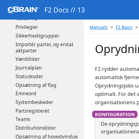
På vegne af
F2 Docs // 13
E-mailhåndtering
Roller i F2
Privilegier
Manuals
F2 Basis
Sikkerhedsgrupper
Importér parter, og erstat
Oprydnin
aktparter
Værdilister
Journalplan
F2 rydder automat
Statuskoder
automatisk fjernel
Opsætning af flag
Oprydningsjobs ud
Emneord
optimalt. For det
Systembeskeder
organisationens po
Partsregisteret
Teams
De oprydningsjo
Distributionslister
organisationens 
Opsætning af hovedvindue