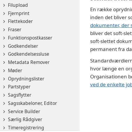
Filupload
En række oprydnin
Fjernprint
inden det bliver 
Flettekoder
dokumenter, der 
Fraser
bliver det soft-sl
Funktionspostkasser
soft-slettet doku
Godkendelser
permanent fra da
Godkendelsessluse
Standardværdierne
Metadata Remover
hvor længe en or
Møder
Organisationen bør 
Oprydningslister
ved de enkelte jo
Partstyper
Sagsflytter
Sagsskabeloner, Editor
Service Builder
Særlig Rådgiver
Timeregistrering