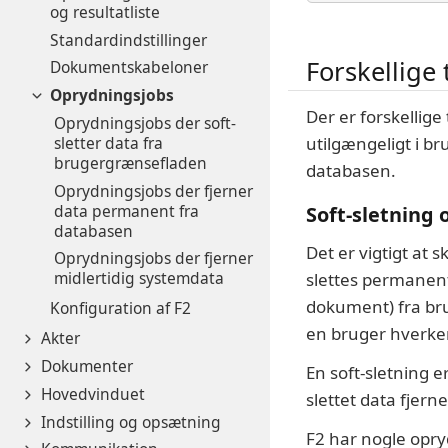
og resultatliste
Standardindstillinger
Forskellige
Dokumentskabeloner
Oprydningsjobs
Der er forskellig
Oprydningsjobs der soft-
sletter data fra
utilgængeligt i b
brugergrænsefladen
databasen.
Oprydningsjobs der fjerner
data permanent fra
Soft-sletning 
databasen
Det er vigtigt at 
Oprydningsjobs der fjerner
midlertidig systemdata
slettes permanent
dokument) fra bru
Konfiguration af F2
en bruger hverken
Akter
Dokumenter
En soft-sletning e
Hovedvinduet
slettet data fjern
Indstilling og opsætning
F2 har nogle opryd