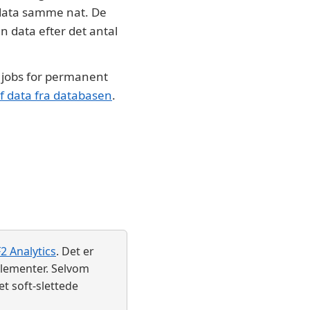
d data samme nat. De
n data efter det antal
e jobs for permanent
af data fra databasen
.
F2 Analytics
. Det er
 elementer. Selvom
et soft-slettede