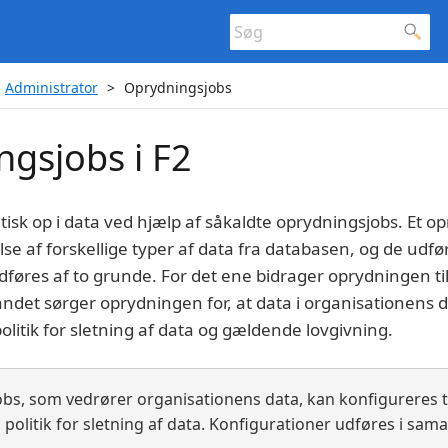
Administrator
Oprydningsjobs
gsjobs i F2
isk op i data ved hjælp af såkaldte oprydningsjobs. Et o
se af forskellige typer af data fra databasen, og de udfø
føres af to grunde. For det ene bidrager oprydningen til
 andet sørger oprydningen for, at data i organisationens
litik for sletning af data og gældende lovgivning.
bs, som vedrører organisationens data, kan konfigureres t
politik for sletning af data. Konfigurationer udføres i sam