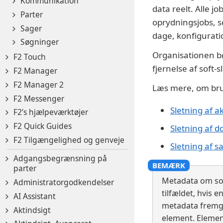
Kommunikation
data reelt. Alle 
Parter
oprydningsjobs, s
Sager
dage, konfigurati
Søgninger
Organisationen bø
F2 Touch
fjernelse af soft
F2 Manager
F2 Manager 2
Læs mere, om brug
F2 Messenger
Sletning af a
F2’s hjælpeværktøjer
F2 Quick Guides
Sletning af 
F2 Tilgængelighed og genveje
Sletning af s
Adgangsbegrænsning på
parter
Metadata om sof
Administratorgodkendelser
tilfældet, hvis 
AI Assistant
metadata fremgår
Aktindsigt
element. Elemen