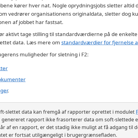
jobbene kører hver nat. Nogle oprydningsjobs sletter alti
om vedrører organisationens originaldata, sletter dog ku
onen af jobbet har fastsat.
r aktivt tage stilling til standardværdierne på de enkelt
-slettet data. Læs mere om
standardværdier for fjernelse 
erens muligheder for sletning i F2:
kter
dokumenter
ager
.
t-slettet data kan fremgå af rapporter oprettet i modulet
en genereret rapport ikke frasorterer data om soft-slettede
 af en rapport, er det stadig ikke muligt at få adgang til d
tet er fortsat utilgængeligt i brugergrænsefladen.