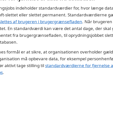
gsjobs indeholder standardværdier for, hvor længe data 
soft-slettet eller slettet permanent. Standardværdierne g
slettes af brugeren i brugergrænsefladen
. Når brugeren
ettet. En standardværdi kan være det antal dage, der skal
mentet fra brugergrænsefladen, til oprydningsjobbet sle
tabasen.
s formål er at sikre, at organisationen overholder gæl
ganisation må opbevare data, for eksempel personhenfø
aktivt tage stilling til
standardværdierne for fjernelse a
bs
.