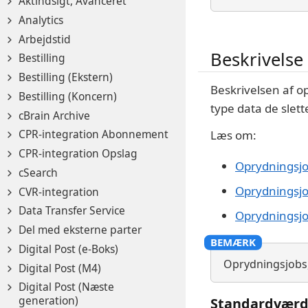
Aktindsigt, Avanceret
Analytics
Arbejdstid
Beskrivelse
Bestilling
Bestilling (Ekstern)
Beskrivelsen af o
Bestilling (Koncern)
type data de slette
cBrain Archive
CPR-integration Abonnement
Læs om:
CPR-integration Opslag
Oprydningsjo
cSearch
Oprydningsjo
CVR-integration
Data Transfer Service
Oprydningsjo
Del med eksterne parter
Digital Post (e-Boks)
Oprydningsjobs, 
Digital Post (M4)
Digital Post (Næste
generation)
Standardværdi