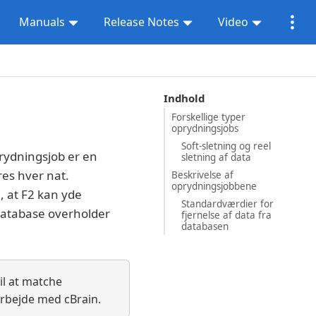
Manuals
Release Notes
Video
Indhold
Forskellige typer
oprydningsjobs
Soft-sletning og reel
prydningsjob er en
sletning af data
res hver nat.
Beskrivelse af
oprydningsjobbene
, at F2 kan yde
Standardværdier for
 database overholder
fjernelse af data fra
databasen
il at matche
arbejde med cBrain.