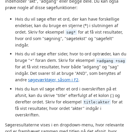
indeholder "akt", "adgang" eller begge dele. Du kan også
prøve nogle af disse søgefunktioner:
Hvis du vil søge efter et ord, der kan have forskellige
endelser, kan du bruge en stjerne (*) i slutningen af
ordet. Skriv for eksempel
for at få vist resultater,
søg*
hvor ord som "søgning", "søgetekst" og "søgefelt"
indgår.
Hvis du vil søge efter sider, hvor to ord optræder, kan du
bruge "+" foran dem. Skriv for eksempel
+adgang +sag
for at få vist resultater, hvor både "adgang" og "sag"
indgår. Det svarer til at bruge "AND", som benyttes af
andre
søgeværktøjer, såsom i F2
.
Hvis du kun vil søge efter et ord i overskriften på et
afsnit, kan du skrive "title" efterfulgt af et kolon (:) og
derefter ordet. Skriv for eksempel
for at
title:akter
få vist resultater, hvor ordet "akter" indgår i
overskriften.
Søgeresultaterne vises i en dropdown-menu, hvor relevante
ord er fremhævet sammen med titlen på det afsnit, hvor