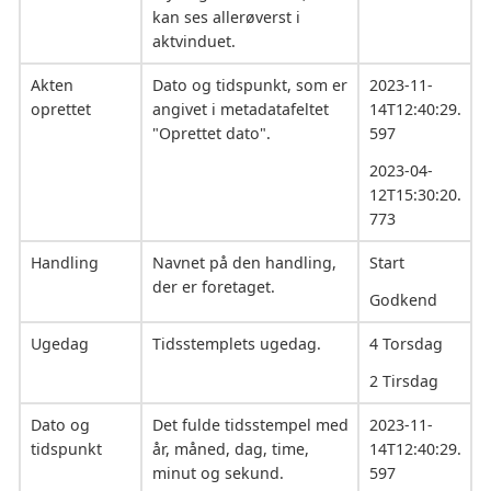
kan ses allerøverst i
aktvinduet.
Akten
Dato og tidspunkt, som er
2023-11-
oprettet
angivet i metadatafeltet
14T12:40:29.
"Oprettet dato".
597
2023-04-
12T15:30:20.
773
Handling
Navnet på den handling,
Start
der er foretaget.
Godkend
Ugedag
Tidsstemplets ugedag.
4 Torsdag
2 Tirsdag
Dato og
Det fulde tidsstempel med
2023-11-
tidspunkt
år, måned, dag, time,
14T12:40:29.
minut og sekund.
597