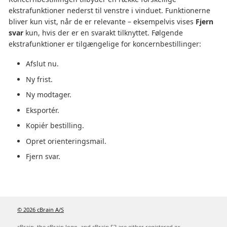
ekstrafunktioner nederst til venstre i vinduet. Funktionerne
bliver kun vist, når de er relevante – eksempelvis vises
Fjern
svar
kun, hvis der er en svarakt tilknyttet. Følgende
ekstrafunktioner er tilgængelige for koncernbestillinger:
Afslut nu.
Ny frist.
Ny modtager.
Eksportér.
Kopiér bestilling.
Opret orienteringsmail.
Fjern svar.
© 2026 cBrain A/S
cBrain, the cBrain logo, and cBrain F2 are either registered or