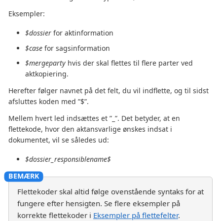
Eksempler:
$dossier
for aktinformation
$case
for sagsinformation
$mergeparty
hvis der skal flettes til flere parter ved
aktkopiering.
Herefter følger navnet på det felt, du vil indflette, og til sidst
afsluttes koden med ”$”.
Mellem hvert led indsættes et ”_”. Det betyder, at en
flettekode, hvor den aktansvarlige ønskes indsat i
dokumentet, vil se således ud:
$dossier_responsiblename$
Flettekoder skal altid følge ovenstående syntaks for at
fungere efter hensigten. Se flere eksempler på
korrekte flettekoder i
Eksempler på flettefelter
.