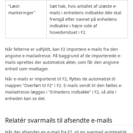
”Læst-
Sæt hak, hvis antallet af ulæste e-
markeringer”
mails i enhedens indbakke
ikke
skal
fremgå efter navnet på enhedens
indbakke i højre side af
hovedvinduet i F2.
Når felterne er udfyldt, kan F2 importere e-mails fra den
angivne e-mailadresse. På baggrund af de importerede e-
mails oprettes der automatisk akter, som får den angivne
enhed som modtager.
Når e-mails er importeret til F2, flyttes de automatisk til
mappen ”Overført til F2” i F2. E-mails sendt til den fælles e-
mailadresse lægges i ”Enhedens indbakke” i F2, så alle i
enheden kan se det.
Relatér svarmails til afsendte e-mails
Når der afsendes en e-mail fra F2, vil en svarmail automatisk