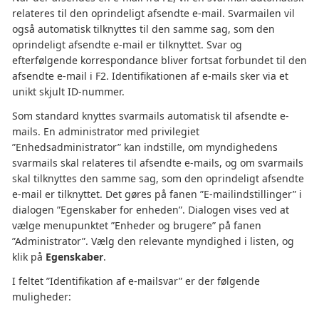
relateres til den oprindeligt afsendte e-mail. Svarmailen vil
også automatisk tilknyttes til den samme sag, som den
oprindeligt afsendte e-mail er tilknyttet. Svar og
efterfølgende korrespondance bliver fortsat forbundet til den
afsendte e-mail i F2. Identifikationen af e-mails sker via et
unikt skjult ID-nummer.
Som standard knyttes svarmails automatisk til afsendte e-
mails. En administrator med privilegiet
”Enhedsadministrator” kan indstille, om myndighedens
svarmails skal relateres til afsendte e-mails, og om svarmails
skal tilknyttes den samme sag, som den oprindeligt afsendte
e-mail er tilknyttet. Det gøres på fanen ”E-mailindstillinger” i
dialogen ”Egenskaber for enheden”. Dialogen vises ved at
vælge menupunktet ”Enheder og brugere” på fanen
”Administrator”. Vælg den relevante myndighed i listen, og
klik på
Egenskaber
.
I feltet ”Identifikation af e-mailsvar” er der følgende
muligheder: