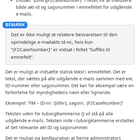
Indsæt ”{IdNr}{F2CaseNumber}” i feltet for at inkludere
både akt-id og sagsnummer i emnefeltet for udgående
e-mails.
Det er ikke muligt at relatere besvarelsen til den
oprindelige e-mailakts id-nr., hvis kun
”{F2CaseNumber}” er indsat i feltet ”Suffiks til
emnefelt”.
Det er muligt at indsætte statisk tekst i emnefeltet. Det er
tekst, der sættes på alle udgående e-mails sammen med evt.
ID-nummer eller sagsnummer. Det kan for eksempel være en
forkortelse for myndighedens navn eller lignende.
Eksempel: ”FM – ID-nr: {IdNr}, sagsnr.: {F2CaseNumber}”
Teksten uden for tuborgklammerne {} vil stå på alle
udgående e-mails. Teksten inde i tuborgklammerne erstattes
af det relevante akt-ID og sagsnummer.
Det er muligt via konfiguration at fjerne administrators