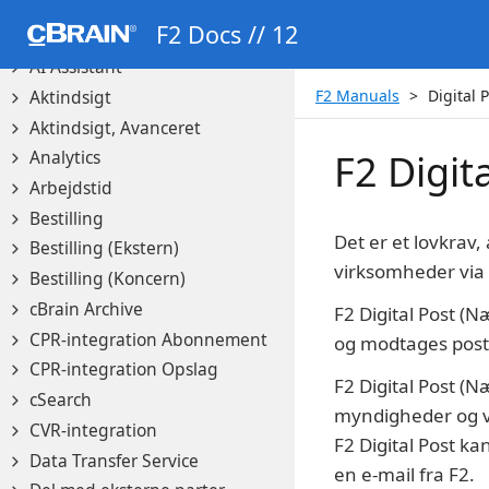
parter
F2 Docs // 12
Administratorgodkendelser
AI Assistant
F2 Manuals
Digital 
Aktindsigt
Aktindsigt, Avanceret
F2 Digit
Analytics
Arbejdstid
Bestilling
Det er et lovkrav
Bestilling (Ekstern)
virksomheder via D
Bestilling (Koncern)
cBrain Archive
F2 Digital Post (N
CPR-integration Abonnement
og modtages post f
CPR-integration Opslag
F2 Digital Post (
cSearch
myndigheder og vi
CVR-integration
F2 Digital Post ka
Data Transfer Service
en e-mail fra F2.