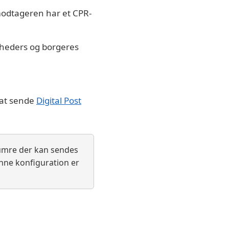
modtageren har et CPR-
mheders og borgeres
 at sende
Digital Post
numre der kan sendes
enne konfiguration er