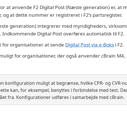
r at anvende F2 Digital Post (Næste generation) er, at 
og at dette nummer er registreret i F2’s partsregister.
(Næste generation) integrerer med myndigheders, virkso
e. Indkommende Digital Post overføres automatisk til F2.
t for organisationer at sende
Digital Post via e-Boks
i F2.
muligt for organisationer, der også anvender cBrain M4,
n konfiguration muligt at begrænse, hvilke CPR- og CVR-
. Dette kan, for eksempel, benyttes i forbindelse med test. D
ået fra. Konfigurationer udføres i samarbejde med cBrain.