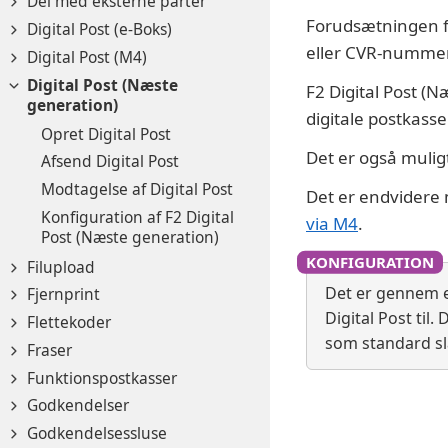
Del med eksterne parter
Forudsætningen fo
Digital Post (e-Boks)
eller CVR-nummer, 
Digital Post (M4)
Digital Post (Næste
F2 Digital Post 
generation)
digitale postkass
Opret Digital Post
Det er også mulig
Afsend Digital Post
Modtagelse af Digital Post
Det er endvidere 
Konfiguration af F2 Digital
via M4
.
Post (Næste generation)
Filupload
Det er gennem e
Fjernprint
Digital Post til
Flettekoder
som standard sl
Fraser
Funktionspostkasser
Godkendelser
Godkendelsessluse