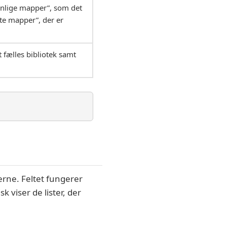
onlige mapper”, som det
lte mapper”, der er
t fælles bibliotek samt
terne. Feltet fungerer
k viser de lister, der