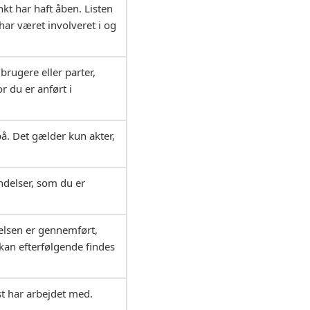
nkt har haft åben. Listen
har været involveret i og
 brugere eller parter,
r du er anført i
på. Det gælder kun akter,
ndelser, som du er
elsen er gennemført,
kan efterfølgende findes
st har arbejdet med.