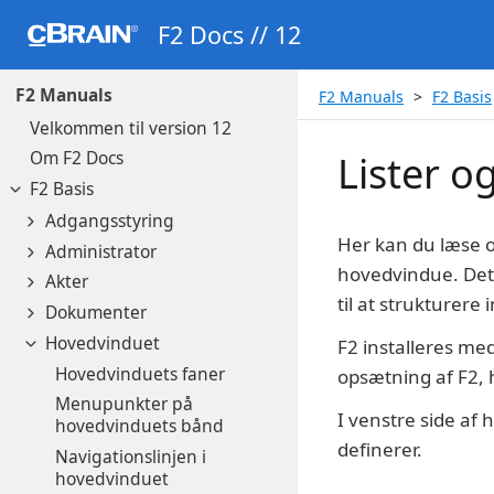
F2 Docs // 12
F2 Manuals
F2 Manuals
F2 Basis
Velkommen til version 12
Om F2 Docs
Lister 
F2 Basis
Adgangsstyring
Her kan du læse om
Administrator
hovedvindue. Det 
Akter
til at strukturere 
Dokumenter
Hovedvinduet
F2 installeres med
Hovedvinduets faner
opsætning af F2, hv
Menupunkter på
I venstre side af 
hovedvinduets bånd
definerer.
Navigationslinjen i
hovedvinduet