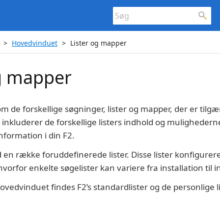
Hovedvinduet
Lister og mapper
og mapper
 de forskellige søgninger, lister og mapper, der er tilgæn
inkluderer de forskellige listers indhold og muligheder
information i din F2.
 en række foruddefinerede lister. Disse lister konfigurer
orfor enkelte søgelister kan variere fra installation til in
hovedvinduet findes F2’s standardlister og de personlige l