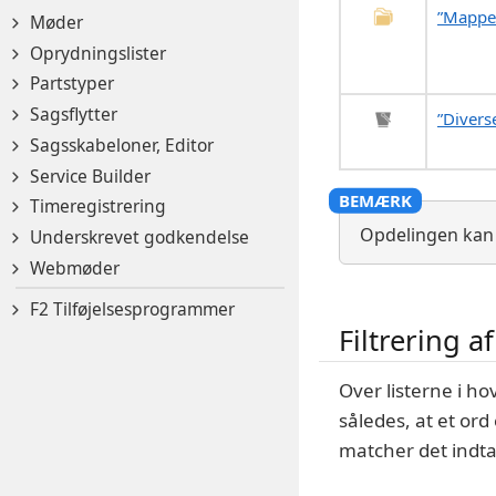
”Mappe
Møder
Oprydningslister
Partstyper
Sagsflytter
”Divers
Sagsskabeloner, Editor
Service Builder
Timeregistrering
Opdelingen kan va
Underskrevet godkendelse
Webmøder
F2 Tilføjelsesprogrammer
Filtrering a
Over listerne i hov
således, at et ord 
matcher det indta