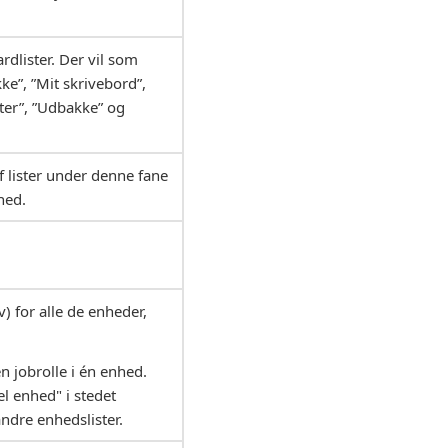
lister. Der vil som
ke”, ”Mit skrivebord”,
kter”, ”Udbakke” og
af lister under denne fane
hed.
) for alle de enheder,
 jobrolle i én enhed.
el enhed" i stedet
dre enhedslister.