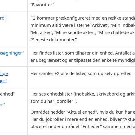
”Favoritter”.
rd"
F2 kommer prækonfigureret med en række standard
minimum altid være listerne ”Arkivet”, ”Min indbak
”Mit arkiv”, ”Mine sendte akter”, ”Mine chattede a
”Seneste dokumenter”.
ssøgninger"
Her findes lister, som tilhører din enhed. Antallet 
er ubegrænset og er tilpasset den enkelte myndig
lige
Her samler F2 alle de lister, som du selv opretter.
ger"
 enhed"
Her ses enhedslister (indbakke, skrivebord og arkiv
som du har jobroller i.
er"
Området hedder "Aktuel enhed", hvis du kun har en
Har du jobroller i mere end en enhed, bliver "Aktu
placeret under området "Enheder" sammen med an