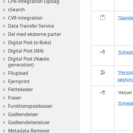
CPR-integration Opslag
cSearch
CVR-integration
"Standa
Data Transfer Service
Del med eksterne parter
Digital Post (e-Boks)
Digital Post (M4)
"Enhed
Digital Post (Næste
generation)
"Person
Filupload
søgnin
Fjernprint
Flettekoder
"Aktuel
Fraser
"Enhed
Funktionspostkasser
Godkendelser
Godkendelsessluse
Metadata Remover