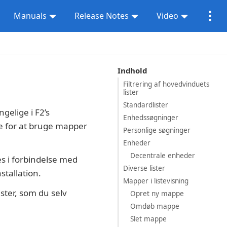
Manuals
Release Notes
Video
Indhold
Filtrering af hovedvinduets
lister
Standardlister
gelige i F2’s
Enhedssøgninger
ne for at bruge mapper
Personlige søgninger
Enheder
Decentrale enheder
es i forbindelse med
Diverse lister
stallation.
Mapper i listevisning
ister, som du selv
Opret ny mappe
Omdøb mappe
Slet mappe