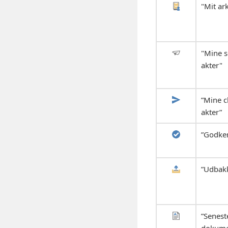
"Mit ar
"Mine 
akter"
”Mine c
akter”
”Godke
”Udbak
”Senest
dokume