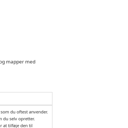
r og mapper med
r, som du oftest anvender.
m du selv opretter.
r at tilføje den til