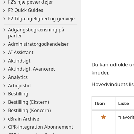
F2’s hjælpeværktøjer
F2 Quick Guides
F2 Tilgængelighed og genveje
Adgangsbegrænsning på
parter
Administratorgodkendelser
AI Assistant
Aktindsigt
Du kan udfolde un
Aktindsigt, Avanceret
knuder.
Analytics
Hovedvinduets lis
Arbejdstid
Bestilling
Bestilling (Ekstern)
Ikon
Liste
Bestilling (Koncern)
"Favori
cBrain Archive
CPR-integration Abonnement