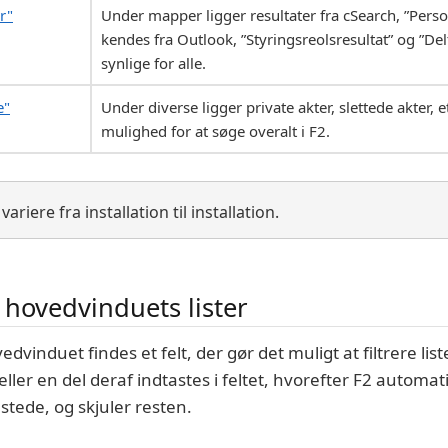
r"
Under mapper ligger resultater fra cSearch, ”Pers
kendes fra Outlook, ”Styringsreolsresultat” og ”De
synlige for alle.
e"
Under diverse ligger private akter, slettede akter, e
mulighed for at søge overalt i F2.
riere fra installation til installation.
f hovedvinduets lister
edvinduet findes et felt, der gør det muligt at filtrere lis
eller en del deraf indtastes i feltet, hvorefter F2 automatis
stede, og skjuler resten.