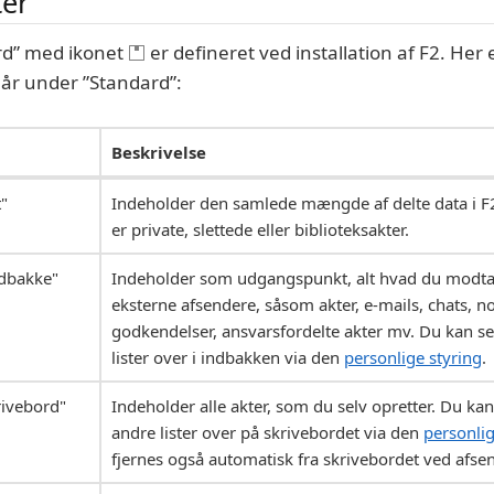
ter
rd” med ikonet
er defineret ved installation af F2. Her e
går under ”Standard”:
Beskrivelse
t"
Indeholder den samlede mængde af delte data i F2,
er private, slettede eller biblioteksakter.
dbakke"
Indeholder som udgangspunkt, alt hvad du modtag
eksterne afsendere, såsom akter, e-mails, chats, not
godkendelser, ansvarsfordelte akter mv. Du kan se
lister over i indbakken via den
personlige styring
.
rivebord"
Indeholder alle akter, som du selv opretter. Du kan
andre lister over på skrivebordet via den
personlig
fjernes også automatisk fra skrivebordet ved afse