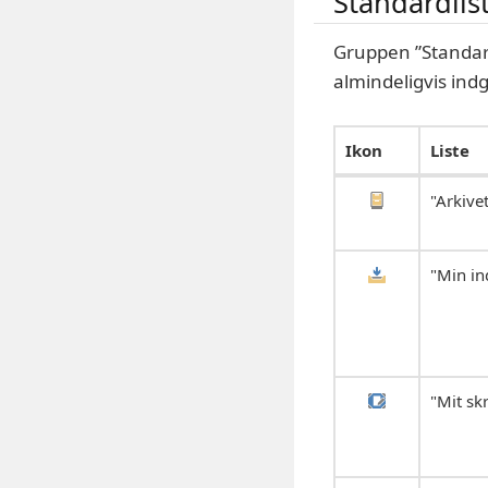
Standardlis
Gruppen ”Standa
almindeligvis ind
Ikon
Liste
"Arkive
"Min in
"Mit sk