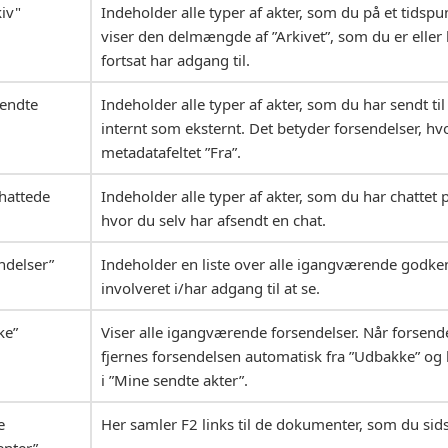
kiv"
Indeholder alle typer af akter, som du på et tidspu
viser den delmængde af ”Arkivet”, som du er eller 
fortsat har adgang til.
sendte
Indeholder alle typer af akter, som du har sendt til
internt som eksternt. Det betyder forsendelser, hvo
metadatafeltet ”Fra”.
hattede
Indeholder alle typer af akter, som du har chattet 
hvor du selv har afsendt en chat.
ndelser”
Indeholder en liste over alle igangværende godke
involveret i/har adgang til at se.
ke”
Viser alle igangværende forsendelser. Når forsend
fjernes forsendelsen automatisk fra ”Udbakke” og 
i ”Mine sendte akter”.
e
Her samler F2 links til de dokumenter, som du sid
nter”