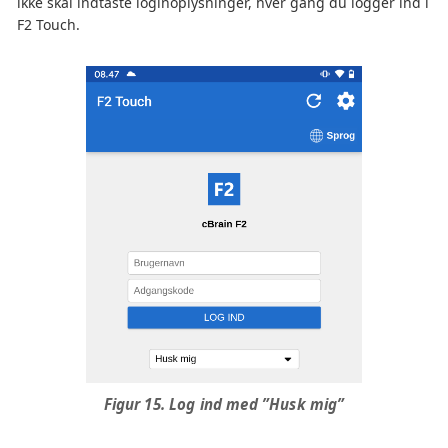
ikke skal indtaste loginoplysninger, hver gang du logger ind i
F2 Touch.
Figur 15. Log ind med ”Husk mig”