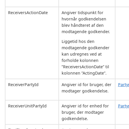
ReceiversActionDate
Angiver tidspunkt for
hvornår godkendelsen
blev håndteret af den
modtagende godkender.
Liggetid hos den
modtagende godkender
kan udregnes ved at
forholde kolonnen
”ReceiversActionDate” til
kolonnen ”ActingDate”.
ReceiverPartyId
Angiver id for bruger, der
Party
modtager godkendelse.
ReceiverUnitPartyId
Angiver id for enhed for
Party
bruger, der modtager
godkendelse.