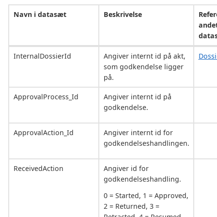
Navn i datasæt
Beskrivelse
Refer
ande
data
InternalDossierId
Angiver internt id på akt,
Dossi
som godkendelse ligger
på.
ApprovalProcess_Id
Angiver internt id på
godkendelse.
ApprovalAction_Id
Angiver internt id for
godkendelseshandlingen.
ReceivedAction
Angiver id for
godkendelseshandling.
0 = Started, 1 = Approved,
2 = Returned, 3 =
Retracted, 4 = Resumed.