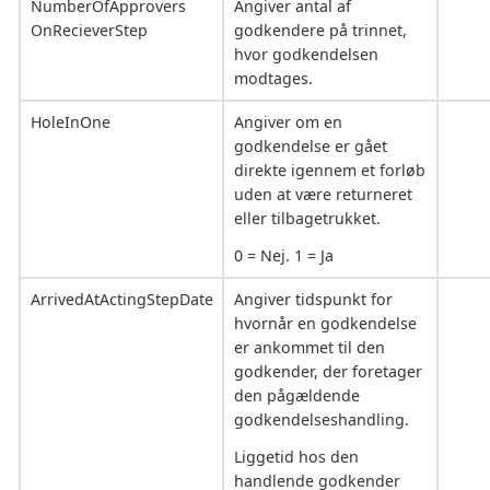
NumberOfApprovers
Angiver antal af
OnRecieverStep
godkendere på trinnet,
hvor godkendelsen
modtages.
HoleInOne
Angiver om en
godkendelse er gået
direkte igennem et forløb
uden at være returneret
eller tilbagetrukket.
0 = Nej. 1 = Ja
ArrivedAtActingStepDate
Angiver tidspunkt for
hvornår en godkendelse
er ankommet til den
godkender, der foretager
den pågældende
godkendelseshandling.
Liggetid hos den
handlende godkender