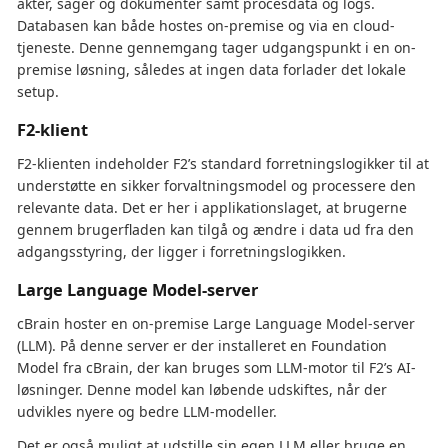
akter, sager og dokumenter samt procesdata og logs.
Databasen kan både hostes on-premise og via en cloud-
tjeneste. Denne gennemgang tager udgangspunkt i en on-
premise løsning, således at ingen data forlader det lokale
setup.
F2-klient
F2-klienten indeholder F2’s standard forretningslogikker til at
understøtte en sikker forvaltningsmodel og processere den
relevante data. Det er her i applikationslaget, at brugerne
gennem brugerfladen kan tilgå og ændre i data ud fra den
adgangsstyring, der ligger i forretningslogikken.
Large Language Model-server
cBrain hoster en on-premise Large Language Model-server
(LLM). På denne server er der installeret en Foundation
Model fra cBrain, der kan bruges som LLM-motor til F2’s AI-
løsninger. Denne model kan løbende udskiftes, når der
udvikles nyere og bedre LLM-modeller.
Det er også muligt at udstille sin egen LLM eller bruge en