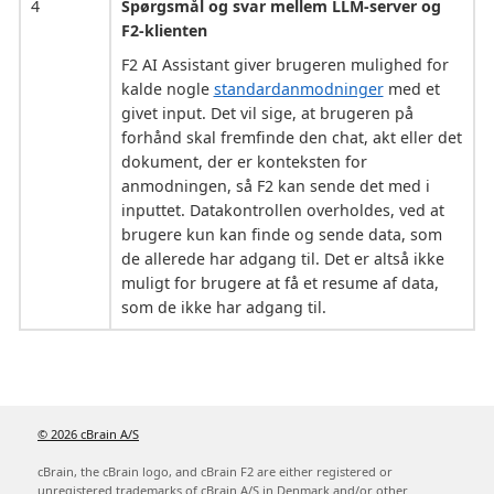
4
Spørgsmål og svar mellem LLM-server og
F2-klienten
F2 AI Assistant giver brugeren mulighed for
kalde nogle
standardanmodninger
med et
givet input. Det vil sige, at brugeren på
forhånd skal fremfinde den chat, akt eller det
dokument, der er konteksten for
anmodningen, så F2 kan sende det med i
inputtet. Datakontrollen overholdes, ved at
brugere kun kan finde og sende data, som
de allerede har adgang til. Det er altså ikke
muligt for brugere at få et resume af data,
som de ikke har adgang til.
© 2026 cBrain A/S
cBrain, the cBrain logo, and cBrain F2 are either registered or
unregistered trademarks of cBrain A/S in Denmark and/or other