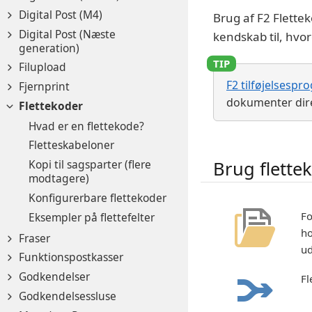
Digital Post (M4)
Brug af F2 Flette
Digital Post (Næste
kendskab til, hv
generation)
Filupload
F2 tilføjelsespro
Fjernprint
dokumenter dire
Flettekoder
Hvad er en flettekode?
Fletteskabeloner
Kopi til sagsparter (flere
Brug flette
modtagere)
Konfigurerbare flettekoder
Fo
Eksempler på flettefelter
ho
Fraser
ud
Funktionspostkasser
Godkendelser
Fl
Godkendelsessluse