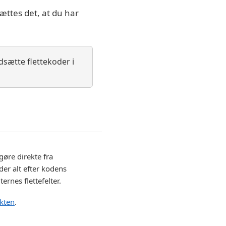
ættes det, at du har
dsætte flettekoder i
gøre direkte fra
der alt efter kodens
rnes flettefelter.
akten
.