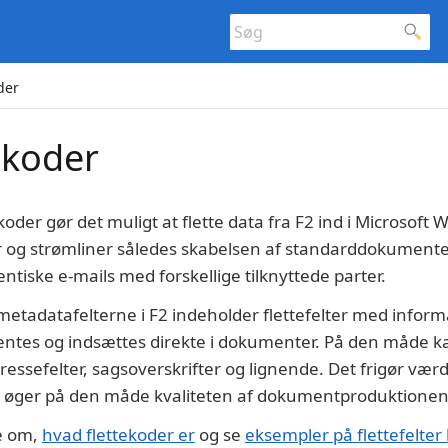
der
ekoder
oder gør det muligt at flette data fra F2 ind i Microsoft 
 og strømliner således skabelsen af standarddokumenter
tiske e-mails med forskellige tilknyttede parter.
 metadatafelterne i F2 indeholder flettefelter med inform
entes og indsættes direkte i dokumenter. På den måde ka
ressefelter, sagsoverskrifter og lignende. Det frigør værd
 og øger på den måde kvaliteten af dokumentproduktionen
e om,
hvad flettekoder er
og se
eksempler på flettefelter 