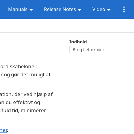
Manuals
Release Notes
Video
Indhold
Brug flettekoder
Word-skabeloner.
 og gør det muligt at
ation, der ved hjælp af
n du effektivt og
ifuld tid, minimerer
.
her
.