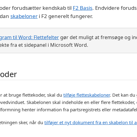
koder forudsætter kendskab til
F2 Basis
. Endvidere foruds
ordan
skabeloner
i F2 generelt fungerer.
gram til Word: Flettefelter
gør det muligt at fremsøge og in
kte fra et sidepanel i Microsoft Word.
koder
r at bruge flettekoder, skal du
tilføje fletteskabeloner
. Det kan du 
vedvinduet. Skabelonen skal indeholde en eller flere flettekoder, 
formning henter information fra partsregistrets eller metadatafelte
etningen sker, når du
tilføjer et nyt dokument fra en skabelon til 