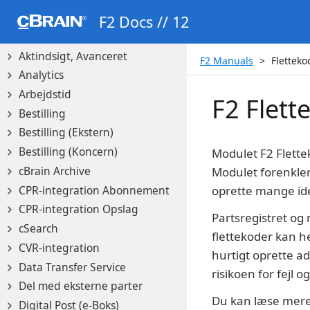
AI Assistant
F2 Docs // 12
Aktindsigt
Aktindsigt, Avanceret
F2 Manuals
Fletteko
Analytics
Arbejdstid
F2 Flett
Bestilling
Bestilling (Ekstern)
Bestilling (Koncern)
Modulet F2 Flettek
cBrain Archive
Modulet forenkler
CPR-integration Abonnement
oprette mange iden
CPR-integration Opslag
Partsregistret og
cSearch
flettekoder kan h
CVR-integration
hurtigt oprette ad
Data Transfer Service
risikoen for fejl
Del med eksterne parter
Du kan læse mer
Digital Post (e-Boks)