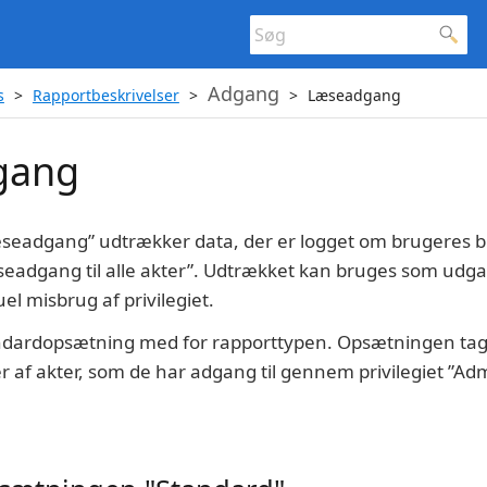
Adgang
s
Rapportbeskrivelser
Læseadgang
gang
eadgang” udtrækker data, der er logget om brugeres bru
seadgang til alle akter”. Udtrækket kan bruges som udg
l misbrug af privilegiet.
andardopsætning med for rapporttypen. Opsætningen ta
r af akter, som de har adgang til gennem privilegiet ”A