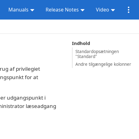
Manuals
Release Notes
Video
Indhold
Standardopsætningen
"Standard"
Andre tilgængelige kolonner
g af privilegiet
angspunkt for at
ger udgangspunkt i
dministrator læseadgang