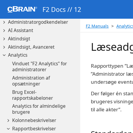
Adgangsbegrænsning på
F2 Docs // 12
parter
Administratorgodkendelser
F2 Manuals
Analytic
AI Assistant
Aktindsigt
Læsead
Aktindsigt, Avanceret
Analytics
Vinduet "F2 Analytics" for
Rapporttypen ”Læs
administratorer
”Administrator læ
Administration af
undersøge eventue
opsætninger
Brug Excel-
Der følger én st
rapportskabeloner
brugeres visninge
Analytics for almindelige
til alle akter”.
brugere
Kolonnebeskrivelser
Rapportbeskrivelser