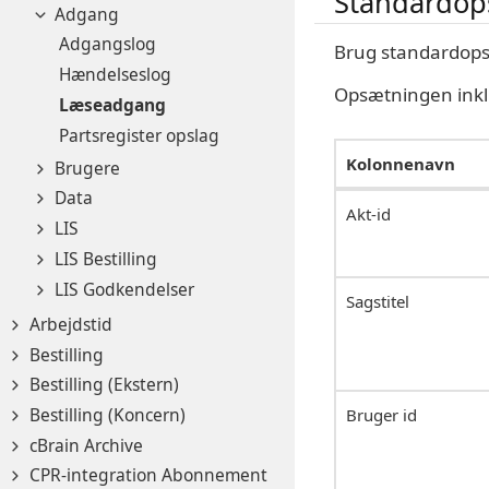
Standardop
Adgang
Adgangslog
Brug standardopsæt
Hændelseslog
Opsætningen inklud
Læseadgang
Partsregister opslag
Kolonnenavn
Brugere
Data
Akt-id
LIS
LIS Bestilling
LIS Godkendelser
Sagstitel
Arbejdstid
Bestilling
Bestilling (Ekstern)
Bestilling (Koncern)
Bruger id
cBrain Archive
CPR-integration Abonnement