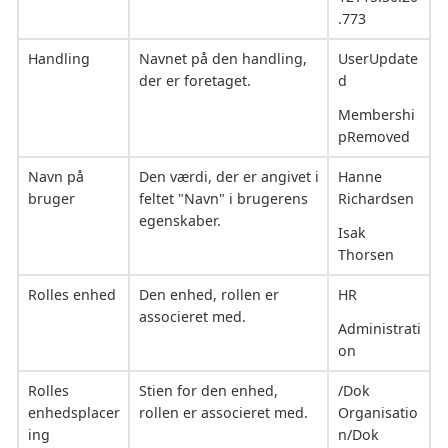
.773
Handling
Navnet på den handling,
UserUpdate
der er foretaget.
d
Membershi
pRemoved
Navn på
Den værdi, der er angivet i
Hanne
bruger
feltet "Navn" i brugerens
Richardsen
egenskaber.
Isak
Thorsen
Rolles enhed
Den enhed, rollen er
HR
associeret med.
Administrati
on
Rolles
Stien for den enhed,
/Dok
enhedsplacer
rollen er associeret med.
Organisatio
ing
n/Dok