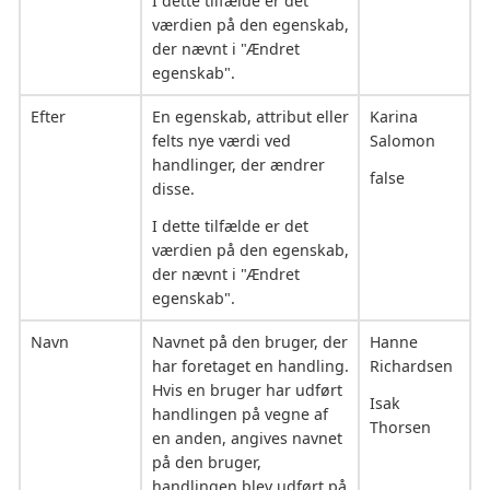
I dette tilfælde er det
værdien på den egenskab,
der nævnt i "Ændret
egenskab".
Efter
En egenskab, attribut eller
Karina
felts nye værdi ved
Salomon
handlinger, der ændrer
false
disse.
I dette tilfælde er det
værdien på den egenskab,
der nævnt i "Ændret
egenskab".
Navn
Navnet på den bruger, der
Hanne
har foretaget en handling.
Richardsen
Hvis en bruger har udført
Isak
handlingen på vegne af
Thorsen
en anden, angives navnet
på den bruger,
handlingen blev udført på