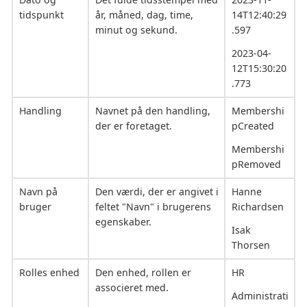
tidspunkt
år, måned, dag, time,
14T12:40:29
minut og sekund.
.597
2023-04-
12T15:30:20
.773
Handling
Navnet på den handling,
Membershi
der er foretaget.
pCreated
Membershi
pRemoved
Navn på
Den værdi, der er angivet i
Hanne
bruger
feltet "Navn" i brugerens
Richardsen
egenskaber.
Isak
Thorsen
Rolles enhed
Den enhed, rollen er
HR
associeret med.
Administrati