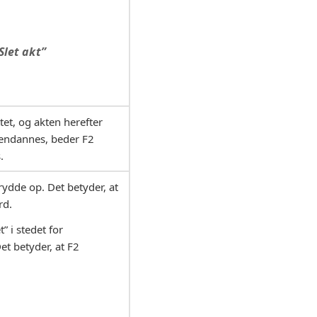
let akt”
tet, og akten herefter
 gendannes, beder F2
.
rydde op. Det betyder, at
rd.
” i stedet for
et betyder, at F2