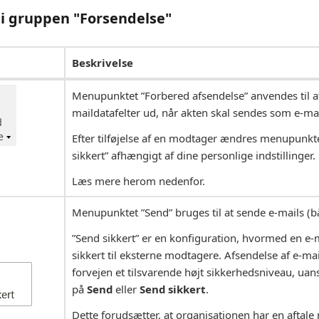
i gruppen "Forsendelse"
Beskrivelse
Menupunktet ”Forbered afsendelse” anvendes til at
maildatafelter ud, når akten skal sendes som e-mai
Efter tilføjelse af en modtager ændres menupunktet
sikkert” afhængigt af dine personlige indstillinger.
Læs mere herom nedenfor.
Menupunktet ”Send” bruges til at sende e-mails (bå
”Send sikkert” er en konfiguration, hvormed en e-
sikkert til eksterne modtagere. Afsendelse af e-mail
forvejen et tilsvarende højt sikkerhedsniveau, uan
på
Send
eller
Send sikkert
.
Dette forudsætter, at organisationen har en aftal