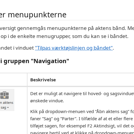
ver menupunkterne
oversigt gennemgås menupunkterne på aktens bånd. M
t op i de enkelte menugrupper, som du kan se i båndet.
åndet i vinduet
"Tilpas værktøjslinjen og båndet"
.
i gruppen "Navigation"
Beskrivelse
Det er muligt at navigere til hoved- og sagsvinduet
ønskede vindue.
Klik på dropdown-menuen ved ”Åbn aktens sag” for
faner ”Sag” og ”Parter”. I tilfælde af at et eller fle
tilføjet sagen, for eksempel F2 Aktindsigt, vil det
navigere hertil ved at klikke på dropdown-menue