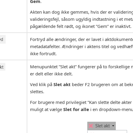
Gem
.
Akten kan dog ikke gemmes, hvis der er validerings
valideringsfejl, såsom ugyldig indtastning i et meta
pågældende felt rødt, og ikonet ”Gem” er inaktivt.
Fortryd alle ændringer, der er lavet i aktdokumente
metadatafelter. Ændringer i aktens titel og vedhæ
ikke fortrudt.
Menupunktet ”Slet akt” fungerer på to forskellige 
er delt eller ikke delt.
Ved klik på
Slet akt
beder F2 brugeren om at bekræ
slettes.
For brugere med privilegiet ”Kan slette delte akter 
muligt at vælge
Slet for alle
i en dropdown-menu