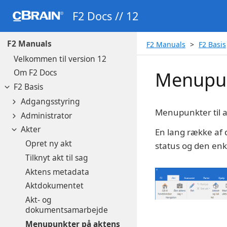
F2 Docs // 12
F2 Manuals
F2 Manuals
F2 Basis
Velkommen til version 12
Om F2 Docs
Menupun
F2 Basis
Adgangsstyring
Menupunkter til a
Administrator
Akter
En lang række af d
Opret ny akt
status og den enke
Tilknyt akt til sag
Aktens metadata
Aktdokumentet
Akt- og
dokumentsamarbejde
Menupunkter på aktens