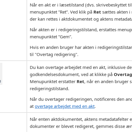
Når en akt er i læsetilstand (dvs. skrivebeskyttet ti
menupunktet ”Ret”. Ved klik på
Ret
sættes akten i 
der kan rettes i aktdokumentet og aktens metadata
Når akten er i redigeringstilstand, erstattes menu
menupunktet ”Gem”.
Hvis en anden bruger har akten i redigeringstilst
til "Overtag redigering".
Du kan overtage arbejdet med en akt, inklusive den
godkendelsesdokument, ved at klikke på
Overtag
Menupunktet erstatter
Ret
, når en anden bruger s
redigeringstilstand.
Når du overtager redigeringen, notificeres den a
at
overtage arbejdet med en akt
.
Når enten aktdokumentet, aktens metadatafelter e
dokumenter er blevet redigeret, gemmes disse ænd