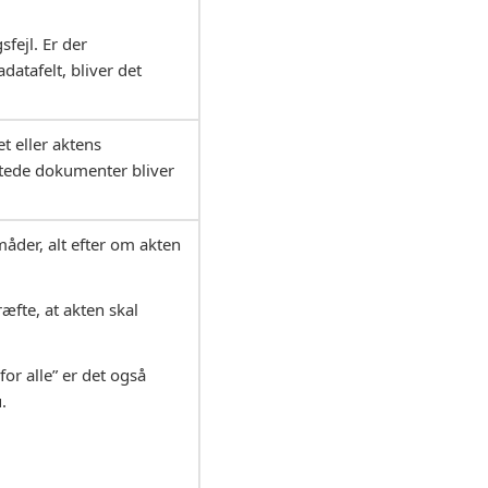
fejl. Er der
datafelt, bliver det
t eller aktens
ftede dokumenter bliver
måder, alt efter om akten
fte, at akten skal
for alle” er det også
.