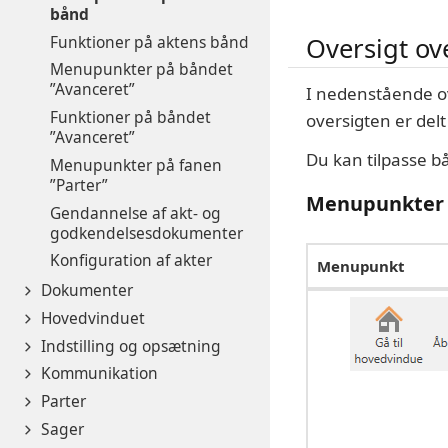
bånd
Funktioner på aktens bånd
Oversigt o
Menupunkter på båndet
”Avanceret”
I nedenstående 
Funktioner på båndet
oversigten er del
”Avanceret”
Du kan tilpasse b
Menupunkter på fanen
”Parter”
Menupunkter 
Gendannelse af akt- og
godkendelsesdokumenter
Konfiguration af akter
Menupunkt
Dokumenter
Hovedvinduet
Indstilling og opsætning
Kommunikation
Parter
Sager