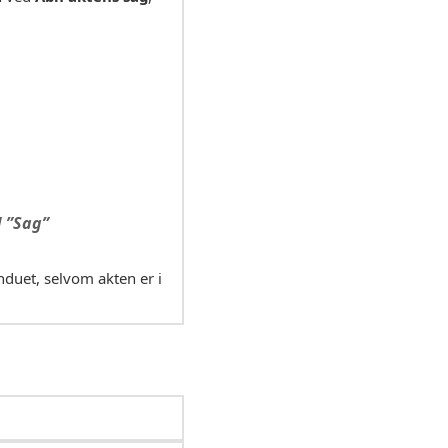
 ”Sag”
nduet, selvom akten er i