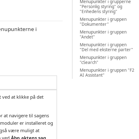
Menupunkter i grupperne
"Personlig styring" og
"Enhedens styring"
Menupunkter i gruppen
"Dokumenter"
enupunkterne i
Menupunkter i gruppen
"Andet"
Menupunkter i gruppen
"Del med eksterne parter"
Menupunkter i gruppen
"cSearch"
Menupunkter i gruppen "F2
AI Assistant"
 ved at klikke på det
 at navigere til sagens
re moduler er installeret og
 også være muligt at
n ved
Åbn aktens sag
,