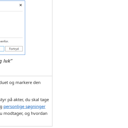
g luk”
nduet og markere den
tyr på akter, du skal tage
g
personlige søgninger
 du modtager, og hvordan