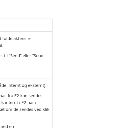
 folde aktens e-
l.
 til ”Send” eller ”Send
de internt og eksternt).
mail fra F2 kan sendes
s internt i F2 har i
set om de sendes ved klik
e med en