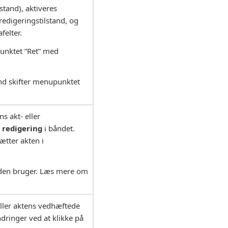
lstand), aktiveres
redigeringstilstand, og
felter.
punktet ”Ret” med
and skifter menupunktet
s akt- eller
 redigering
i båndet.
ætter akten i
nden bruger. Læs mere om
ller aktens vedhæftede
ringer ved at klikke på