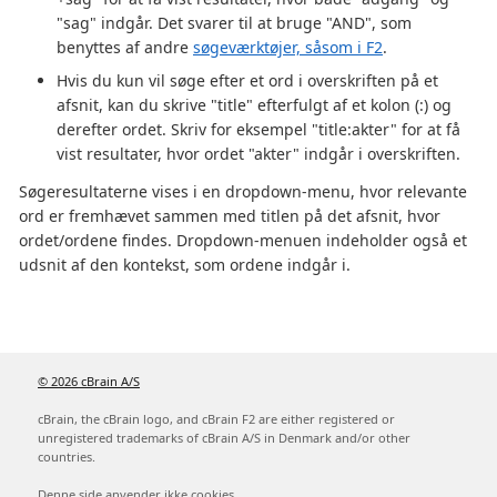
"sag" indgår. Det svarer til at bruge "AND", som
benyttes af andre
søgeværktøjer, såsom i F2
.
Hvis du kun vil søge efter et ord i overskriften på et
afsnit, kan du skrive "title" efterfulgt af et kolon (:) og
derefter ordet. Skriv for eksempel "title:akter" for at få
vist resultater, hvor ordet "akter" indgår i overskriften.
Søgeresultaterne vises i en dropdown-menu, hvor relevante
ord er fremhævet sammen med titlen på det afsnit, hvor
ordet/ordene findes. Dropdown-menuen indeholder også et
udsnit af den kontekst, som ordene indgår i.
© 2026 cBrain A/S
cBrain, the cBrain logo, and cBrain F2 are either registered or
unregistered trademarks of cBrain A/S in Denmark and/or other
countries.
Denne side anvender ikke cookies.