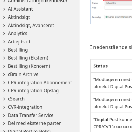
Administratorgodkendelser
AI Assistant
Aktindsigt
Aktindsigt, Avanceret
Analytics
Arbejdstid
I nedenstående s
Bestilling
Bestilling (Ekstern)
Bestilling (Koncern)
Status
cBrain Archive
”Modtageren med C
CPR-integration Abonnement
tilmeldt Digital Pos
CPR-integration Opslag
cSearch
”Modtageren med C
tilmeldt Digital Pos
CVR-integration
Data Transfer Service
”Digital Post kunn
Del med eksterne parter
CPR/CVR ’xxxxxxxxx
Digital Post (e-Boks)