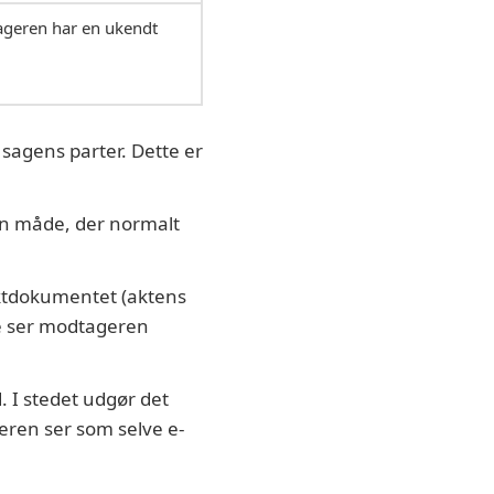
tageren har en ukendt
l sagens parter. Dette er
den måde, der normalt
aktdokumentet (aktens
se ser modtageren
 I stedet udgør det
geren ser som selve e-