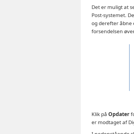
Det er muligt at s
Post-systemet. Det
og derefter åbne 
forsendelsen øver
Klik på
Opdater
f
er modtaget af Dig
I nedenstående sk