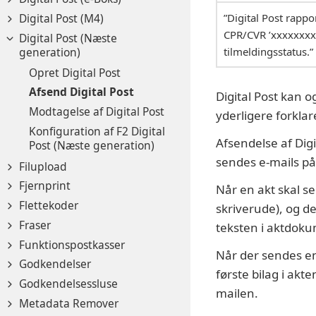
Digital Post (M4)
”Digital Post rapp
CPR/CVR ’xxxxxxxx
Digital Post (Næste
generation)
tilmeldingsstatus.”
Opret Digital Post
Afsend Digital Post
Digital Post kan o
Modtagelse af Digital Post
yderligere forklare
Konfiguration af F2 Digital
Afsendelse af Digi
Post (Næste generation)
sendes e-mails på 
Filupload
Fjernprint
Når en akt skal s
Flettekoder
skriverude), og d
Fraser
teksten i aktdok
Funktionspostkasser
Når der sendes en
Godkendelser
første bilag i akt
Godkendelsessluse
mailen.
Metadata Remover