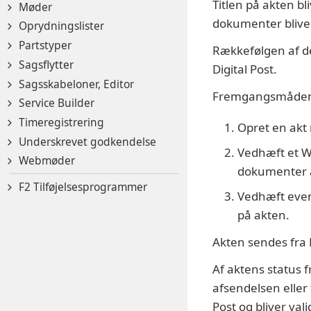
Titlen på akten bl
Møder
dokumenter bliver 
Oprydningslister
Partstyper
Rækkefølgen af de
Sagsflytter
Digital Post.
Sagsskabeloner, Editor
Fremgangsmåden fo
Service Builder
Timeregistrering
Opret en akt 
Underskrevet godkendelse
Vedhæft et W
Webmøder
dokumenter a
F2 Tilføjelsesprogrammer
Vedhæft even
på akten.
Akten sendes fra 
Af aktens status 
afsendelsen eller 
Post og bliver vali