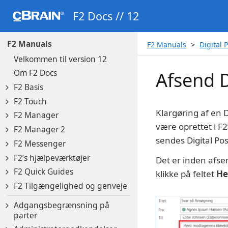
F2 Docs // 12
F2 Manuals
F2 Manuals
Digital 
Velkommen til version 12
Om F2 Docs
Afsend D
F2 Basis
F2 Touch
Klargøring af en 
F2 Manager
være oprettet i F
F2 Manager 2
sendes Digital Po
F2 Messenger
F2’s hjælpeværktøjer
Det er inden afse
F2 Quick Guides
klikke på feltet
He
F2 Tilgængelighed og genveje
Adgangsbegrænsning på
parter