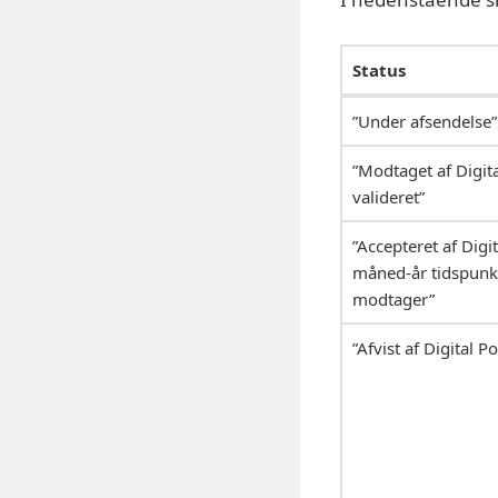
Status
”Under afsendelse”
”Modtaget af Digita
valideret”
”Accepteret af Digi
måned-år tidspunkt)
modtager”
”Afvist af Digital Po