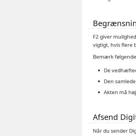
Begrænsning
F2 giver mulighed 
vigtigt, hvis fler
Bemærk følgende b
De vedhæfted
Den samlede 
Akten må høj
Afsend Digi
Når du sender Dig