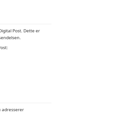
igital Post. Dette er
rsendelsen.
ost:
u adresserer