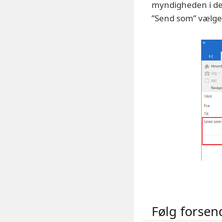
myndigheden i d
”Send som” vælge
Følg forsen