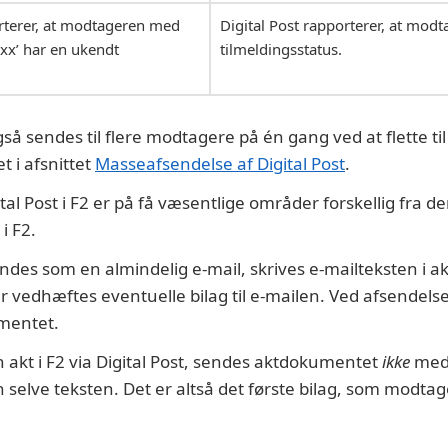
orterer, at modtageren med
Digital Post rapporterer, at mod
xx’ har en ukendt
tilmeldingsstatus.
gså sendes til flere modtagere på én gang ved at flette ti
t i afsnittet
Masseafsendelse af Digital Post
.
tal Post i F2 er på få væsentlige områder forskellig fra 
i F2.
endes som en almindelig e-mail, skrives e-mailteksten i 
er vedhæftes eventuelle bilag til e-mailen. Ved afsendel
umentet.
 akt i F2 via Digital Post, sendes aktdokumentet
ikke
med.
en selve teksten. Det er altså det første bilag, som modta