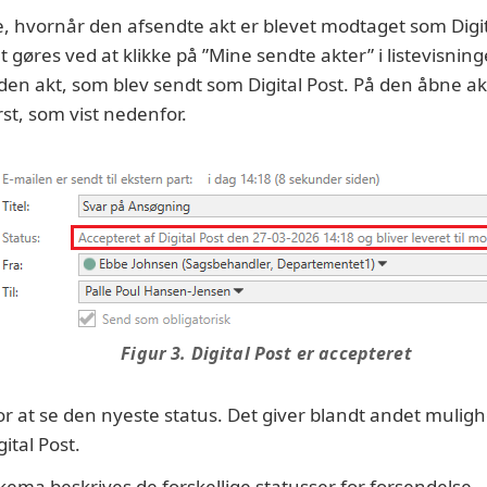
e, hvornår den afsendte akt er blevet modtaget som Digit
 gøres ved at klikke på ”Mine sendte akter” i listevisnin
den akt, som blev sendt som Digital Post. På den åbne akt
st, som vist nedenfor.
Figur 3. Digital Post er accepteret
or at se den nyeste status. Det giver blandt andet muligh
ital Post.
ema beskrives de forskellige statusser for forsendelse.