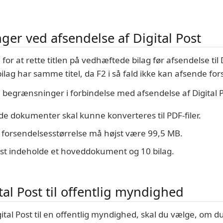
er ved afsendelse af Digital Post
for at rette titlen på vedhæftede bilag før afsendelse til D
e bilag har samme titel, da F2 i så fald ikke kan afsende fo
egrænsninger i forbindelse med afsendelse af Digital P
e dokumenter skal kunne konverteres til PDF-filer.
forsendelsesstørrelse må højst være 99,5 MB.
st indeholde et hoveddokument og 10 bilag.
tal Post til offentlig myndighed
ital Post til en offentlig myndighed, skal du vælge, om d