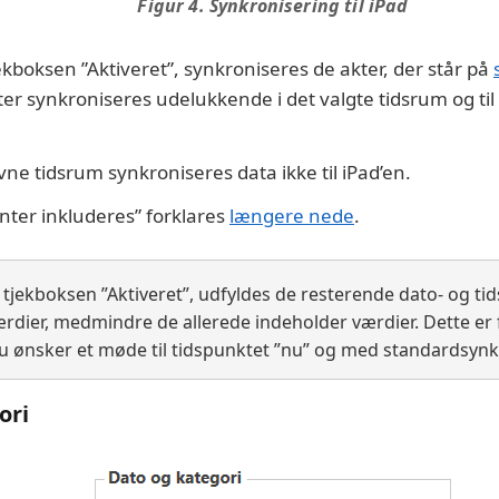
Figur 4. Synkronisering til iPad
ekboksen ”Aktiveret”, synkroniseres de akter, der står på
r synkroniseres udelukkende i det valgte tidsrum og til de
ne tidsrum synkroniseres data ikke til iPad’en.
nter inkluderes” forklares
længere nede
.
 tjekboksen ”Aktiveret”, udfyldes de resterende dato- og ti
dier, medmindre de allerede indeholder værdier. Dette er
du ønsker et møde til tidspunktet ”nu” og med standardsyn
ori