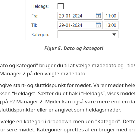
Figur 5. Dato og kategori
ato og kategori” bruger du til at vælge mødedato og –tid
Manager 2 på den valgte mødedato.
ngive start- og sluttidspunkt for mødet. Varer mødet hel
oksen “Heldags”. Sætter du et hak i “Heldags”, vises møde
ag på F2 Manager 2. Møder kan også vare mere end en d
 sluttidspunkter eller er angivet som heldagsmøder.
 vælge en kategori i dropdown-menuen "Kategori". Dette er
gorisere mødet. Kategorier oprettes af en bruger med pri