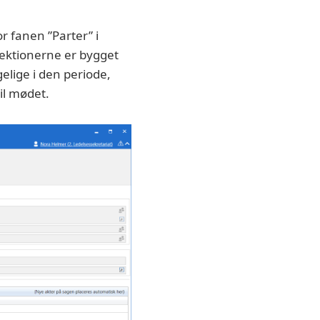
r fanen ”Parter” i
Sektionerne er bygget
lige i den periode,
til mødet.