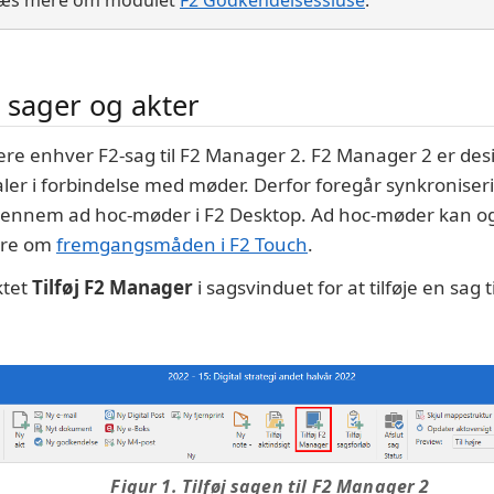
Læs mere om modulet
F2 Godkendelsessluse
.
 sager og akter
re enhver F2-sag til F2 Manager 2. F2 Manager 2 er des
aler i forbindelse med møder. Derfor foregår synkroniser
gennem ad hoc-møder i F2 Desktop. Ad hoc-møder kan ogs
ere om
fremgangsmåden i F2 Touch
.
ktet
Tilføj F2 Manager
i sagsvinduet for at tilføje en sag
Figur 1. Tilføj sagen til F2 Manager 2