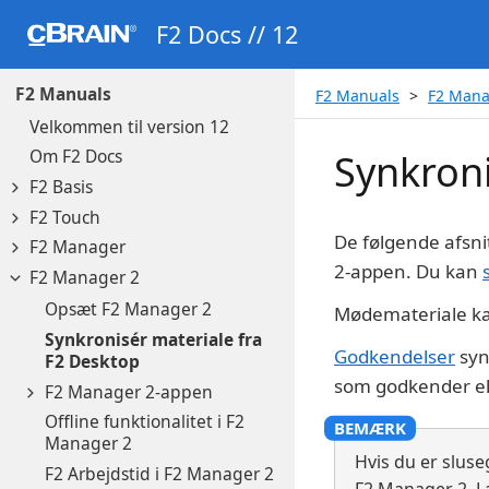
F2 Docs // 12
F2 Manuals
F2 Manuals
F2 Mana
Velkommen til version 12
Om F2 Docs
Synkroni
F2 Basis
F2 Touch
De følgende afsni
F2 Manager
2-appen. Du kan
F2 Manager 2
Opsæt F2 Manager 2
Mødemateriale ka
Synkronisér materiale fra
Godkendelser
syn
F2 Desktop
som godkender el
F2 Manager 2-appen
Offline funktionalitet i F2
Manager 2
Hvis du er sluse
F2 Arbejdstid i F2 Manager 2