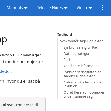
Manuals
Release Notes
Video
Indhold
op
Synkronisér sager og akter
Synkronisering til iPad
Dato og kategori
esktop til F2 Manager
Parter
ed møder og projekter.
Yderligere information
Møder
.
Synkroniseringslisten og
sagens øvrige akter
n, hvor du er sat på
Automatisk eller manuel
inklusion
Opret flere ad hoc-møder
til den samme sag
kal synkroniseres til