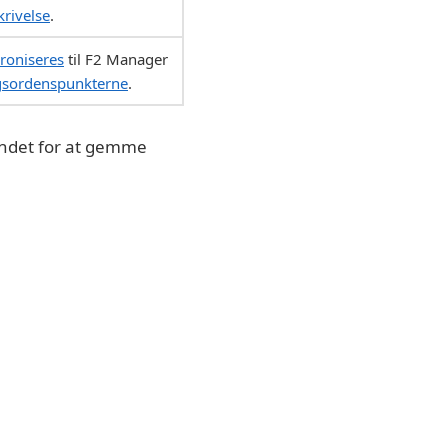
krivelse
.
roniseres
til F2 Manager
agsordenspunkterne
.
ndet for at gemme