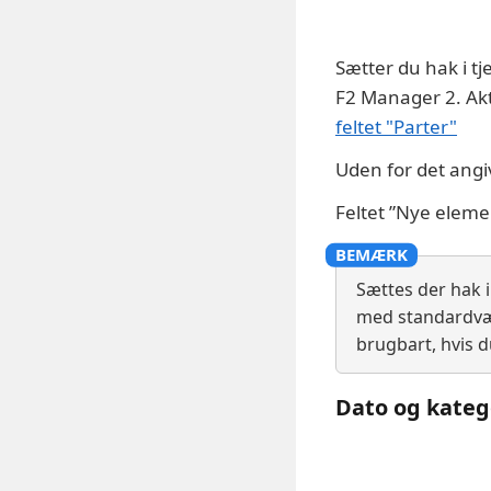
Sætter du hak i tj
F2 Manager 2. Akte
feltet "Parter"
Uden for det angiv
Feltet ”Nye eleme
Sættes der hak i
med standardvær
brugbart, hvis 
Dato og kateg