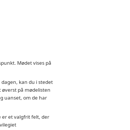
spunkt. Mødet vises på
e dagen, kan du i stedet
t øverst på mødelisten
ag uanset, om de har
 et valgfrit felt, der
vilegiet