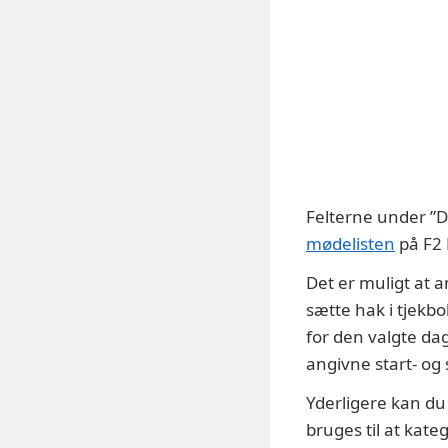
Felterne under ”D
mødelisten
på F2 
Det er muligt at a
sætte hak i tjekb
for den valgte d
angivne start- og
Yderligere kan du
bruges til at kate