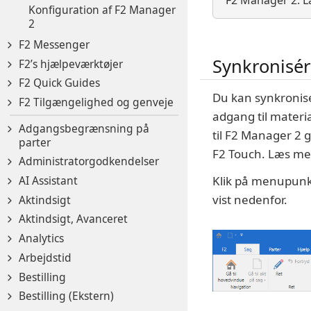
F2 Manager 2. 
Konfiguration af F2 Manager
2
F2 Messenger
Synkronisér
F2’s hjælpeværktøjer
F2 Quick Guides
Du kan synkronise
F2 Tilgængelighed og genveje
adgang til materi
Adgangsbegrænsning på
til F2 Manager 2 
parter
F2 Touch. Læs m
Administratorgodkendelser
AI Assistant
Klik på menupun
vist nedenfor.
Aktindsigt
Aktindsigt, Avanceret
Analytics
Arbejdstid
Bestilling
Bestilling (Ekstern)