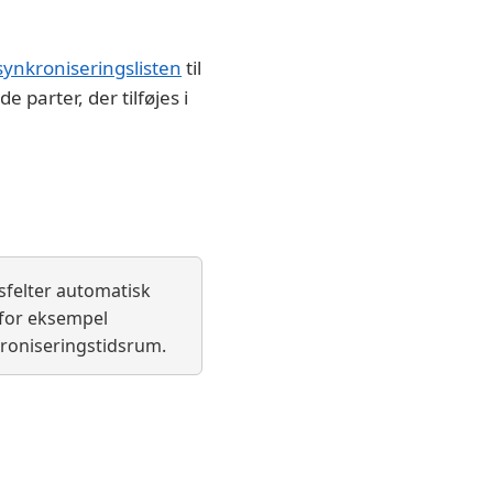
synkroniseringslisten
til
 parter, der tilføjes i
dsfelter automatisk
 for eksempel
kroniseringstidsrum.