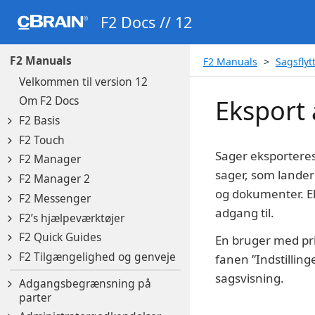
F2 Docs // 12
F2 Manuals
F2 Manuals
Sagsflyt
Velkommen til version 12
Om F2 Docs
Eksport 
F2 Basis
F2 Touch
Sager eksporteres
F2 Manager
sager, som lander
F2 Manager 2
og dokumenter. E
F2 Messenger
adgang til.
F2’s hjælpeværktøjer
F2 Quick Guides
En bruger med pri
F2 Tilgængelighed og genveje
fanen ”Indstillin
sagsvisning.
Adgangsbegrænsning på
parter