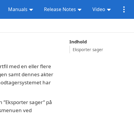
Manuals
Release Notes
Video
Indhold
Eksporter sager
fil med en eller flere
agen samt dennes akter
modtagersystemet har
n ”Eksporter sager” på
liksmenuen ved