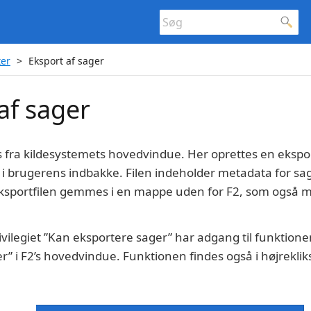
ter
Eksport af sager
af sager
 fra kildesystemets hovedvindue. Her oprettes en eksport
 i brugerens indbakke. Filen indeholder metadata for s
ksportfilen gemmes i en mappe uden for F2, som også 
vilegiet ”Kan eksportere sager” har adgang til funktione
ger” i F2’s hovedvindue. Funktionen findes også i højrek