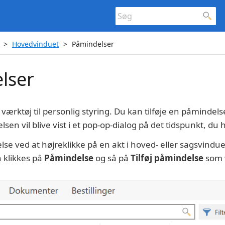
Hovedvinduet
Påmindelser
lser
 værktøj til personlig styring. Du kan tilføje en påminde
lsen vil blive vist i et pop-op-dialog på det tidspunkt, du 
e ved at højreklikke på en akt i hoved- eller sagsvinduets
 klikkes på
Påmindelse
og så på
Tilføj påmindelse
som v