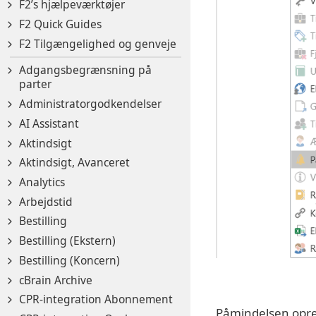
F2’s hjælpeværktøjer
F2 Quick Guides
F2 Tilgængelighed og genveje
Adgangsbegrænsning på
parter
Administratorgodkendelser
AI Assistant
Aktindsigt
Aktindsigt, Avanceret
Analytics
Arbejdstid
Bestilling
Bestilling (Ekstern)
Bestilling (Koncern)
cBrain Archive
CPR-integration Abonnement
Påmindelsen oprett