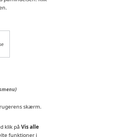
en.
ksmenu)
rugerens skærm.
d klik på
Vis alle
lte funktioner i