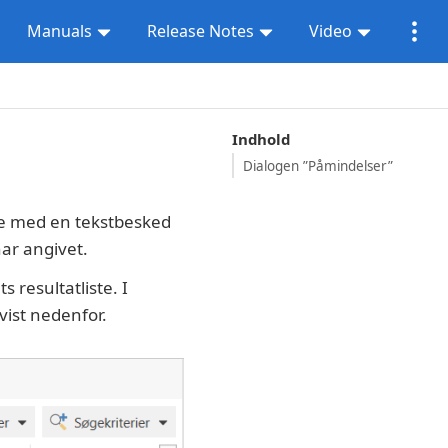
Manuals
Release Notes
Video
Indhold
Dialogen ”Påmindelser”
lse med en tekstbesked
har angivet.
 resultatliste. I
ist nedenfor.