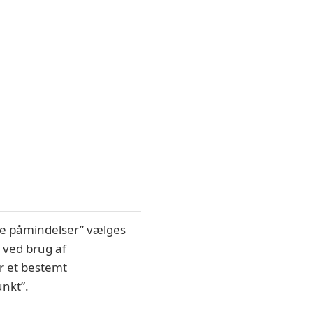
lle påmindelser” vælges
 ved brug af
er et bestemt
unkt”.