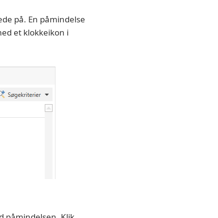
kede på. En påmindelse
ed et klokkeikon i
ed påmindelsen. Klik