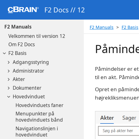
F2 Docs // 12
F2 Manuals
F2 Manuals
F2 Basis
Velkommen til version 12
Om F2 Docs
Påminde
F2 Basis
Adgangsstyring
Påmindelser er et
Administrator
til en akt. Påminde
Akter
Dokumenter
Opret en påmindels
Hovedvinduet
højrekliksmenuen
Hovedvinduets faner
Menupunkter på
hovedvinduets bånd
Navigationslinjen i
hovedvinduet