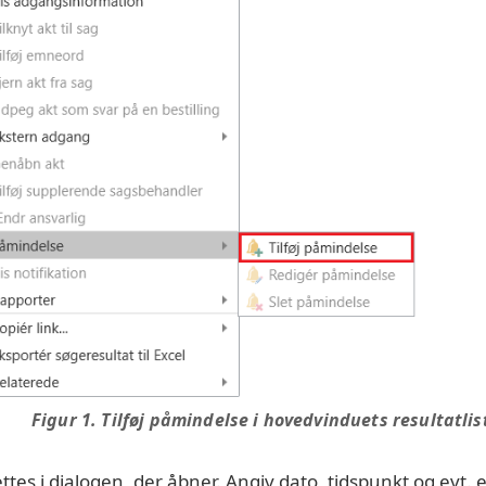
Figur 1. Tilføj påmindelse i hovedvinduets resultatlis
es i dialogen, der åbner. Angiv dato, tidspunkt og evt. e