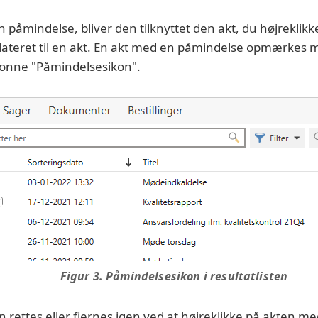
n påmindelse, bliver den tilknyttet den akt, du højreklik
relateret til en akt. En akt med en påmindelse opmærkes m
olonne "Påmindelsesikon".
Figur 3. Påmindelsesikon i resultatlisten
 rettes eller fjernes igen ved at højreklikke på akten m