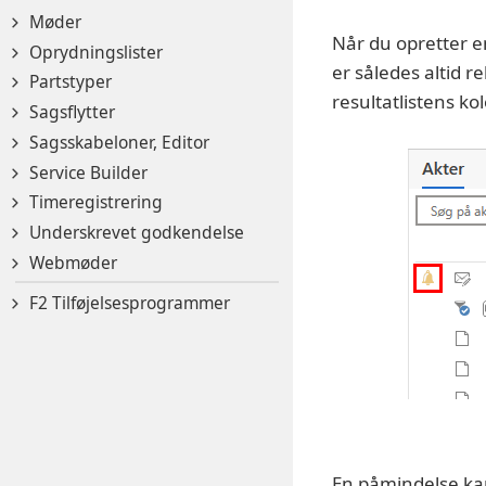
Møder
Når du opretter e
Oprydningslister
er således altid 
Partstyper
resultatlistens k
Sagsflytter
Sagsskabeloner, Editor
Service Builder
Timeregistrering
Underskrevet godkendelse
Webmøder
F2 Tilføjelsesprogrammer
En påmindelse kan