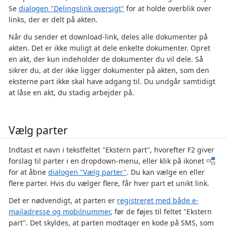
Se
dialogen "Delingslink oversigt"
for at holde overblik over
links, der er delt på akten.
Når du sender et download-link, deles alle dokumenter på
akten. Det er ikke muligt at dele enkelte dokumenter. Opret
en akt, der kun indeholder de dokumenter du vil dele. Så
sikrer du, at der ikke ligger dokumenter på akten, som den
eksterne part ikke skal have adgang til. Du undgår samtidigt
at låse en akt, du stadig arbejder på.
Vælg parter
Indtast et navn i tekstfeltet "Ekstern part", hvorefter F2 giver
forslag til parter i en dropdown-menu, eller klik på ikonet
for at åbne
dialogen "Vælg parter"
. Du kan vælge en eller
flere parter. Hvis du vælger flere, får hver part et unikt link.
Det er nødvendigt, at parten er
registreret med både e-
mailadresse og mobilnummer
, før de føjes til feltet "Ekstern
part". Det skyldes, at parten modtager en kode på SMS, som