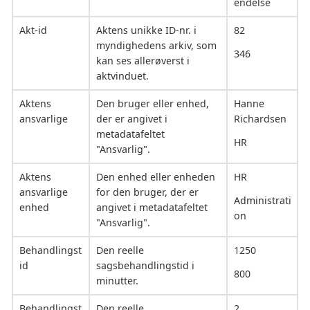
endelse
Akt-id
Aktens unikke ID-nr. i
82
myndighedens arkiv, som
346
kan ses allerøverst i
aktvinduet.
Aktens
Den bruger eller enhed,
Hanne
ansvarlige
der er angivet i
Richardsen
metadatafeltet
HR
"Ansvarlig".
Aktens
Den enhed eller enheden
HR
ansvarlige
for den bruger, der er
Administrati
enhed
angivet i metadatafeltet
on
"Ansvarlig".
Behandlingst
Den reelle
1250
id
sagsbehandlingstid i
800
minutter.
Behandlingst
Den reelle
2