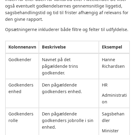
også eventuelt godkendelsernes gennemsnitlige liggetid,
sagsbehandlingstid og tid til frister afhængig af relevans for
den givne rapport.
Opsætningerne inkluderer både filtre og felter til udfyldelse.
Kolonnenavn
Beskrivelse
Eksempel
Godkender
Navnet på det
Hanne
pågældende trins
Richardsen
godkender.
Godkenders
Den pågældende
HR
enhed
godkenders enhed.
Administrati
on
Godkenders
Den pågældende
Sagsbehan
rolle
godkenders jobrolle i sin
dler
enhed.
Minister