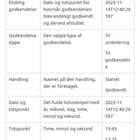
Endelig
Dato og tidspunkt for,
2023-11-
godkendelse
hvornår godkendelsen
14T12:40:29.
blev endeligt godkendt
597
og derved afsluttet.
Godkendelse
Den valgte type af
Til
stype
godkendelse.
orientering
Til
godkendels
e
Handling
Navnet på den handling,
Startet
der er foretaget.
Godkendt
Dato og
Det fulde tidsstempel med
2023-11-
tidspunkt
år, måned, dag, time,
14T12:40:29.
minut og sekund.
597
Tidspunkt
Time, minut og sekund.
13:43
12:25