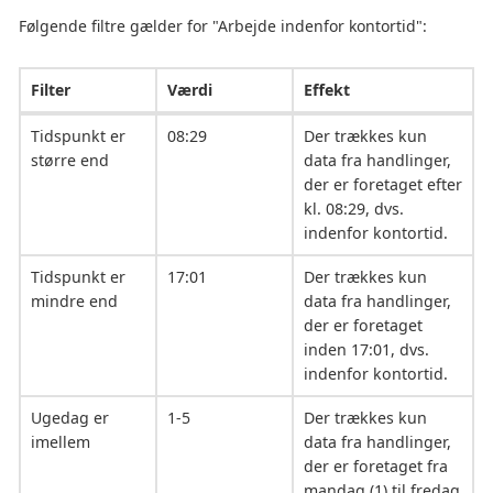
Følgende filtre gælder for "Arbejde indenfor kontortid":
Filter
Værdi
Effekt
Tidspunkt er
08:29
Der trækkes kun
større end
data fra handlinger,
der er foretaget efter
kl. 08:29, dvs.
indenfor kontortid.
Tidspunkt er
17:01
Der trækkes kun
mindre end
data fra handlinger,
der er foretaget
inden 17:01, dvs.
indenfor kontortid.
Ugedag er
1-5
Der trækkes kun
imellem
data fra handlinger,
der er foretaget fra
mandag (1) til fredag