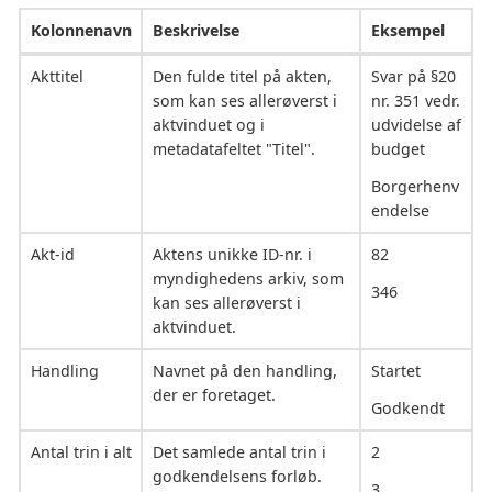
Kolonnenavn
Beskrivelse
Eksempel
Akttitel
Den fulde titel på akten,
Svar på §20
som kan ses allerøverst i
nr. 351 vedr.
aktvinduet og i
udvidelse af
metadatafeltet "Titel".
budget
Borgerhenv
endelse
Akt-id
Aktens unikke ID-nr. i
82
myndighedens arkiv, som
346
kan ses allerøverst i
aktvinduet.
Handling
Navnet på den handling,
Startet
der er foretaget.
Godkendt
Antal trin i alt
Det samlede antal trin i
2
godkendelsens forløb.
3