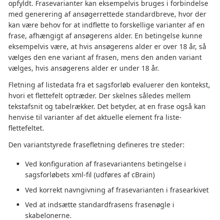
opfyldt. Frasevarianter kan eksempelvis bruges i forbindelse
med generering af ansøgerrettede standardbreve, hvor der
kan være behov for at indflette to forskellige varianter af en
frase, afhængigt af ansøgerens alder. En betingelse kunne
eksempelvis være, at hvis ansøgerens alder er over 18 år, så
vælges den ene variant af frasen, mens den anden variant
vælges, hvis ansøgerens alder er under 18 år.
Fletning af listedata fra et sagsforløb evaluerer den kontekst,
hvori et flettefelt optræder. Der skelnes således mellem
tekstafsnit og tabelrækker. Det betyder, at en frase også kan
henvise til varianter af det aktuelle element fra liste-
flettefeltet.
Den variantstyrede frasefletning defineres tre steder:
Ved konfiguration af frasevariantens betingelse i
sagsforløbets xml-fil (udføres af cBrain)
Ved korrekt navngivning af frasevarianten i frasearkivet
Ved at indsætte standardfrasens frasenøgle i
skabelonerne.