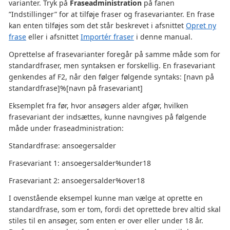
varianter. Tryk på
Fraseadministration
på fanen
”Indstillinger” for at tilføje fraser og frasevarianter. En frase
kan enten tilføjes som det står beskrevet i afsnittet
Opret ny
frase
eller i afsnittet
Importér fraser
i denne manual.
Oprettelse af frasevarianter foregår på samme måde som for
standardfraser, men syntaksen er forskellig. En frasevariant
genkendes af F2, når den følger følgende syntaks: [navn på
standardfrase]%[navn på frasevariant]
Eksemplet fra før, hvor ansøgers alder afgør, hvilken
frasevariant der indsættes, kunne navngives på følgende
måde under fraseadministration:
Standardfrase: ansoegersalder
Frasevariant 1: ansoegersalder%under18
Frasevariant 2: ansoegersalder%over18
I ovenstående eksempel kunne man vælge at oprette en
standardfrase, som er tom, fordi det oprettede brev altid skal
stiles til en ansøger, som enten er over eller under 18 år.