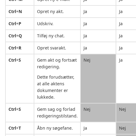
Ctrl
+
N
Opret ny akt.
Ja
Ja
Ctrl
+
P
Udskriv.
Ja
Ja
Ctrl
+
Q
Tilføj ny chat.
Ja
Ja
Ctrl
+
R
Opret svarakt.
Ja
Ja
Ctrl
+
S
Gem akt og fortsæt
Nej
Ja
redigering.
Dette forudsætter,
at alle aktens
dokumenter er
lukkede.
Ctrl
+
S
Gem sag og forlad
Nej
Nej
redigeringstilstand.
Ctrl
+
T
Åbn ny søgefane.
Ja
Nej