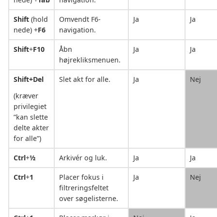
Shift
(hold
Omvendt F6-
Ja
Ja
nede) +
F6
navigation.
Shift
+
F10
Åbn
Ja
Ja
højrekliksmenuen.
Shift+Del
Slet akt for alle.
Ja
Nej
(kræver
privilegiet
”kan slette
delte akter
for alle”)
Ctrl
+
½
Arkivér og luk.
Ja
Ja
Ctrl
+
1
Placer fokus i
Ja
Nej
filtreringsfeltet
over søgelisterne.