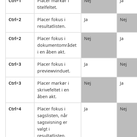
Ctrl
+
1
Placer markør i
Nej
Ja
titelfeltet.
Ctrl
+
2
Placer fokus i
Ja
Nej
resultatlisten.
Ctrl
+
2
Placer fokus i
Nej
Ja
dokumentområdet
i en åben akt.
Ctrl
+
3
Placer fokus i
Ja
Nej
previewvinduet.
Ctrl
+
3
Placer markør i
Nej
Ja
skrivefeltet i en
åben akt.
Ctrl
+
4
Placer fokus i
Ja
Nej
sagslisten, når
sagsvisning er
valgt i
resultatlisten.