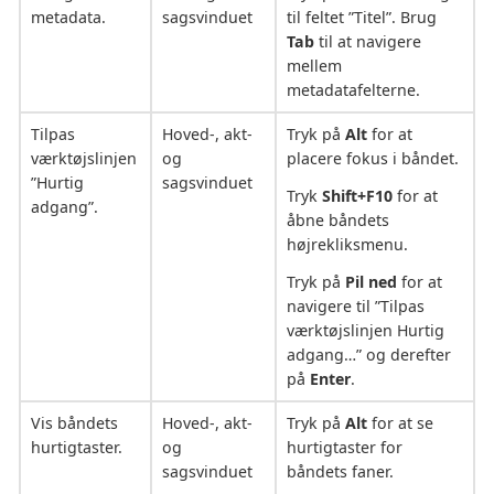
metadata.
sagsvinduet
til feltet ”Titel”. Brug
Tab
til at navigere
mellem
metadatafelterne.
Tilpas
Hoved-, akt-
Tryk på
Alt
for at
værktøjslinjen
og
placere fokus i båndet.
”Hurtig
sagsvinduet
Tryk
Shift+F10
for at
adgang”.
åbne båndets
højrekliksmenu.
Tryk på
Pil ned
for at
navigere til ”Tilpas
værktøjslinjen Hurtig
adgang…” og derefter
på
Enter
.
Vis båndets
Hoved-, akt-
Tryk på
Alt
for at se
hurtigtaster.
og
hurtigtaster for
sagsvinduet
båndets faner.