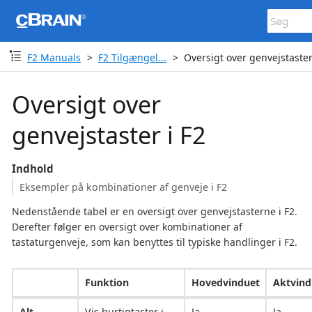
F2 Manuals
F2 Tilgængel...
Oversigt over genvejstaster
Oversigt over
genvejstaster i F2
Indhold
Eksempler på kombinationer af genveje i F2
Nedenstående tabel er en oversigt over genvejstasterne i F2.
Derefter følger en oversigt over kombinationer af
tastaturgenveje, som kan benyttes til typiske handlinger i F2.
Funktion
Hovedvinduet
Aktvind
Alt
Vis hurtigtaster i
Ja
Ja