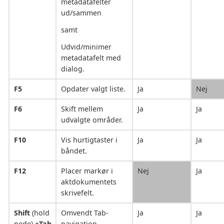
metadatafelter
ud/sammen
samt
Udvid/minimer
metadatafelt med
dialog.
F5
Opdater valgt liste.
Ja
Nej
F6
Skift mellem
Ja
Ja
udvalgte områder.
F10
Vis hurtigtaster i
Ja
Ja
båndet.
F12
Placer markør i
Nej
Ja
aktdokumentets
skrivefelt.
Shift
(hold
Omvendt Tab-
Ja
Ja
nede) +
Tab
navigation.