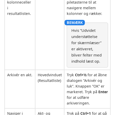
kolonneceller
piletasterne til at
i
navigere mellem
resultatlisten.
kolonner og rækker.
Hvis ”Udvidet
understøttelse
for skærmlæser”
er aktiveret,
bliver felter med
indhold læst op.
Arkivér en akt.
Hovedvinduet
Tryk
Ctrl+½
for at åbne
(Resultatliste)
dialogen ”Arkivér og
luk”. Knappen ”OK” er
markeret. Tryk på
Enter
for at udføre
arkiveringen.
Naviger i
Akt- og
Tryk på
Ctrl+1
for at gå