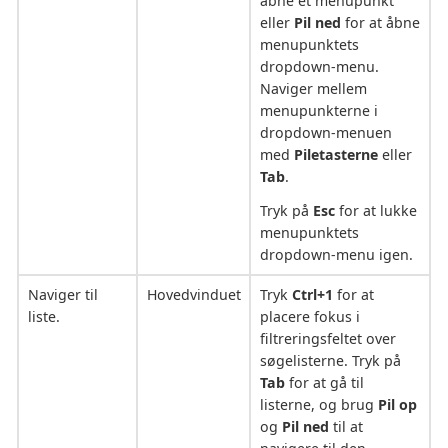
åbne et menupunkt
eller
Pil ned
for at åbne
menupunktets
dropdown-menu.
Naviger mellem
menupunkterne i
dropdown-menuen
med
Piletasterne
eller
Tab
.
Tryk på
Esc
for at lukke
menupunktets
dropdown-menu igen.
Naviger til
Hovedvinduet
Tryk
Ctrl+1
for at
liste.
placere fokus i
filtreringsfeltet over
søgelisterne. Tryk på
Tab
for at gå til
listerne, og brug
Pil op
og
Pil ned
til at