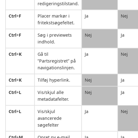
redigeringstilstand.
Ctrl
+
F
Placer markør i
Ja
Nej
fritekstsøgefeltet.
Ctrl
+
F
Søg i previewets
Nej
Ja
indhold.
Ctrl
+
K
Gå til
Ja
Nej
”Partsregistret” på
navigationslinjen.
Ctrl
+
K
Tilføj hyperlink.
Nej
Ja
Ctrl
+
L
Vis/skjul alle
Nej
Ja
metadatafelter.
Ctrl
+
L
Vis/skjul
Ja
Nej
avancerede
søgefelter
Ctrl
+
M
Opret ny e-mail.
Ja
Ja