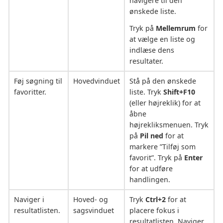
navigere til den
ønskede liste.
Tryk på
Mellemrum
for
at vælge en liste og
indlæse dens
resultater.
Føj søgning til
Hovedvinduet
Stå på den ønskede
favoritter.
liste. Tryk
Shift+F10
(eller højreklik) for at
åbne
højrekliksmenuen. Tryk
på
Pil ned
for at
markere ”Tilføj som
favorit”. Tryk på
Enter
for at udføre
handlingen.
Naviger i
Hoved- og
Tryk
Ctrl+2
for at
resultatlisten.
sagsvinduet
placere fokus i
resultatlisten. Naviger