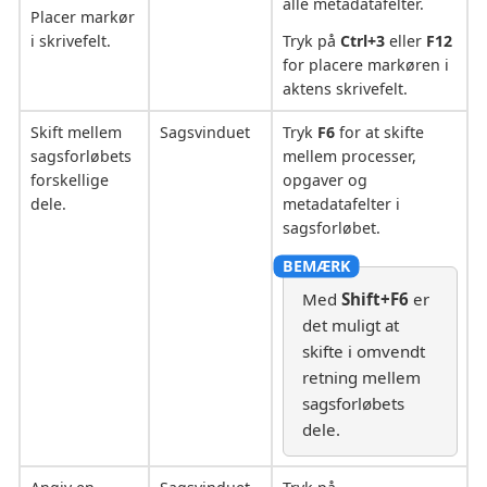
alle metadatafelter.
Placer markør
i skrivefelt.
Tryk på
Ctrl+3
eller
F12
for placere markøren i
aktens skrivefelt.
Skift mellem
Sagsvinduet
Tryk
F6
for at skifte
sagsforløbets
mellem processer,
forskellige
opgaver og
dele.
metadatafelter i
sagsforløbet.
Med
Shift+F6
er
det muligt at
skifte i omvendt
retning mellem
sagsforløbets
dele.