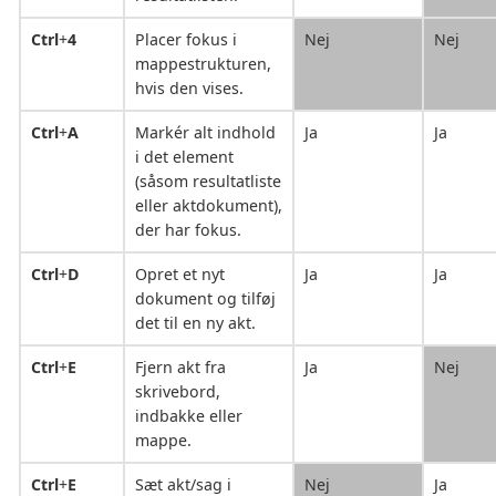
Ctrl
+
4
Placer fokus i
Nej
Nej
mappestrukturen,
hvis den vises.
Ctrl
+
A
Markér alt indhold
Ja
Ja
i det element
(såsom resultatliste
eller aktdokument),
der har fokus.
Ctrl
+
D
Opret et nyt
Ja
Ja
dokument og tilføj
det til en ny akt.
Ctrl
+
E
Fjern akt fra
Ja
Nej
skrivebord,
indbakke eller
mappe.
Ctrl
+
E
Sæt akt/sag i
Nej
Ja