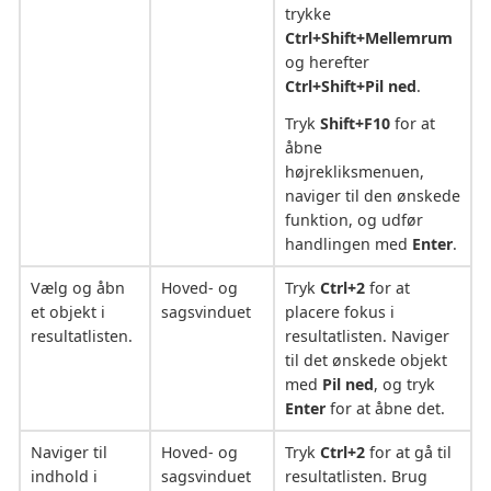
trykke
Ctrl+Shift+Mellemrum
og herefter
Ctrl+Shift+Pil ned
.
Tryk
Shift+F10
for at
åbne
højrekliksmenuen,
naviger til den ønskede
funktion, og udfør
handlingen med
Enter
.
Vælg og åbn
Hoved- og
Tryk
Ctrl+2
for at
et objekt i
sagsvinduet
placere fokus i
resultatlisten.
resultatlisten. Naviger
til det ønskede objekt
med
Pil ned
, og tryk
Enter
for at åbne det.
Naviger til
Hoved- og
Tryk
Ctrl+2
for at gå til
indhold i
sagsvinduet
resultatlisten. Brug