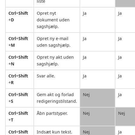
liste
Ctrl
+
Shift
Opret nyt
Ja
Ja
+
D
dokument uden
sagshjælp.
Ctrl
+
Shift
Opret ny e-mail
Ja
Ja
+
M
uden sagshjælp.
Ctrl
+
Shift
Opret ny akt uden
Ja
Ja
+
N
sagshjælp.
Ctrl
+
Shift
Svar alle.
Ja
Ja
+
R
Ctrl
+
Shift
Gem akt og forlad
Nej
Ja
+
S
redigeringstilstand.
Ctrl
+
Shift
Åbn partstyper.
Nej
Nej
+
T
Ctrl
+
Shift
Indsæt kun tekst.
Nej
Ja