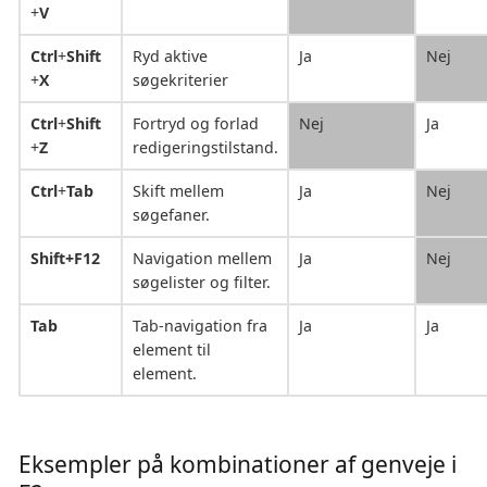
+
V
Ctrl
+
Shift
Ryd aktive
Ja
Nej
+
X
søgekriterier
Ctrl
+
Shift
Fortryd og forlad
Nej
Ja
+
Z
redigeringstilstand.
Ctrl
+
Tab
Skift mellem
Ja
Nej
søgefaner.
Shift+F12
Navigation mellem
Ja
Nej
søgelister og filter.
Tab
Tab-navigation fra
Ja
Ja
element til
element.
Eksempler på kombinationer af genveje i