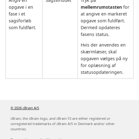
Angiv en
Sagsvinduet
Tryk på
opgave i en
mellemrumstasten
for
fase i et
at angive en markeret
sagsforløb
opgave som fuldført.
som fuldført.
Dermed opdateres
fasens status.
Hvis der anvendes en
skærmlæser, skal
opgaven vælges på ny
for oplæsning af
statusopdateringen.
© 2026 cBrain A/S
cBrain, the cBrain logo, and cBrain F2 are either registered or
unregistered trademarks of cBrain A/S in Denmark and/or other
countries.