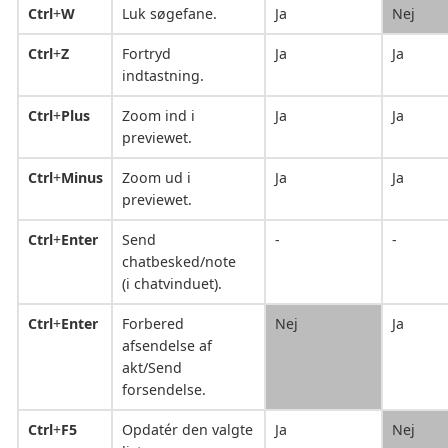
Ctrl
+
W
Luk søgefane.
Ja
Nej
Ctrl
+
Z
Fortryd
Ja
Ja
indtastning.
Ctrl
+
Plus
Zoom ind i
Ja
Ja
previewet.
Ctrl
+
Minus
Zoom ud i
Ja
Ja
previewet.
Ctrl
+
Enter
Send
-
-
chatbesked/note
(i chatvinduet).
Ctrl
+
Enter
Forbered
Nej
Ja
afsendelse af
akt/Send
forsendelse.
Ctrl
+
F5
Opdatér den valgte
Ja
Nej