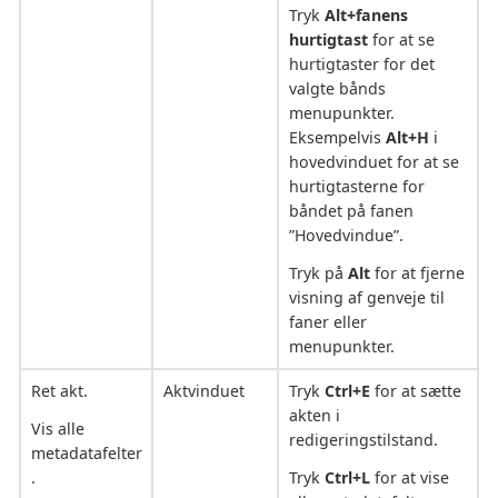
Tryk
Alt+fanens
hurtigtast
for at se
hurtigtaster for det
valgte bånds
menupunkter.
Eksempelvis
Alt+H
i
hovedvinduet for at se
hurtigtasterne for
båndet på fanen
”Hovedvindue”.
Tryk på
Alt
for at fjerne
visning af genveje til
faner eller
menupunkter.
Ret akt.
Aktvinduet
Tryk
Ctrl+E
for at sætte
akten i
Vis alle
redigeringstilstand.
metadatafelter
.
Tryk
Ctrl+L
for at vise