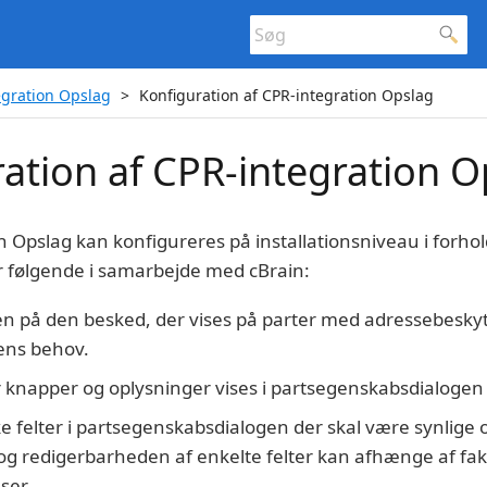
egration Opslag
Konfiguration af CPR-integration Opslag
ation af CPR-integration O
 Opslag kan konfigureres på installationsniveau i forhold
r følgende i samarbejde med cBrain:
en på den besked, der vises på parter med adressebeskytte
ens behov.
 knapper og oplysninger vises i partsegenskabsdialogen
e felter i partsegenskabsdialogen der skal være synlige
g redigerbarheden af enkelte felter kan afhænge af fakt
ser.