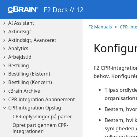
parter
F2 Docs // 12
Administratorgodkendelser
AI Assistant
F2 Manuals
CPR-int
Aktindsigt
Aktindsigt, Avanceret
Konfigur
Analytics
Arbejdstid
Bestilling
F2 CPR-integration
Bestilling (Ekstern)
behov. Konfiguré
Bestilling (Koncern)
Tilpas ordlyd
cBrain Archive
organisation
CPR-integration Abonnement
CPR-integration Opslag
Bestem, hvor
CPR-oplysninger på parter
Bestem, hvilk
Opret part gennem CPR-
synligheden o
integrationen
roller og licen