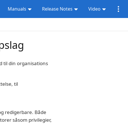
Manuals
Release Notes
Video
pslag
 til din organisations
lse, til
 og redigerbare. Både
orer såsom privilegier,