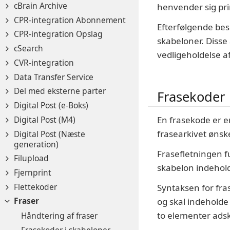
cBrain Archive
henvender sig prim
CPR-integration Abonnement
Efterfølgende bes
CPR-integration Opslag
skabeloner. Disse 
cSearch
vedligeholdelse a
CVR-integration
Data Transfer Service
Del med eksterne parter
Frasekoder
Digital Post (e-Boks)
Digital Post (M4)
En frasekode er e
frasearkivet ønske
Digital Post (Næste
generation)
Frasefletningen fu
Filupload
skabelon indeholde
Fjernprint
Flettekoder
Syntaksen for fra
Fraser
og skal indeholde 
to elementer adsk
Håndtering af fraser