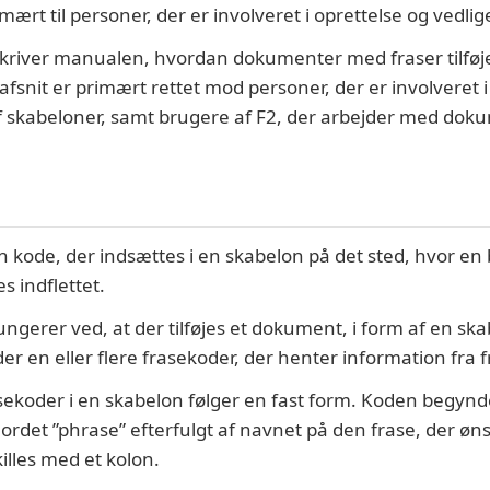
ært til personer, der er involveret i oprettelse og vedlig
kriver manualen, hvordan dokumenter med fraser tilføjes 
afsnit er primært rettet mod personer, der er involveret i
f skabeloner, samt brugere af F2, der arbejder med do
n kode, der indsættes i en skabelon på det sted, hvor en 
s indflettet.
ngerer ved, at der tilføjes et dokument, i form af en ska
r en eller flere frasekoder, der henter information fra f
sekoder i en skabelon følger en fast form. Koden begynde
ordet ”phrase” efterfulgt af navnet på den frase, der øn
illes med et kolon.