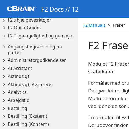
F2 Manager 2
F2 Docs // 12
F2 Messenger
F2’s hjælpeværktøjer
F2 Manuals
Fraser
F2 Quick Guides
F2 Tilgængelighed og genveje
F2 Frase
Adgangsbegrænsning på
parter
Administratorgodkendelser
Modulet F2 Fraser 
AI Assistant
skabeloner.
Aktindsigt
Formålet med brug
Aktindsigt, Avanceret
Det gør det mulig
Analytics
Modulet forenkler
Arbejdstid
vedligeholdelsen
Bestilling
Bestilling (Ekstern)
I manualen til F2 
Bestilling (Koncern)
Derudover finder d