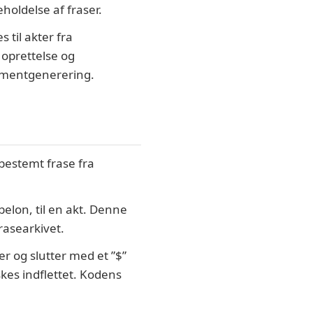
eholdelse af fraser.
til akter fra
 oprettelse og
kumentgenerering.
bestemt frase fra
belon, til en akt. Denne
rasearkivet.
r og slutter med et ”$”
skes indflettet. Kodens