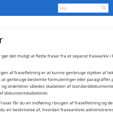
r
gør det muligt at flette fraser fra et separat frasearkiv i
en af frasefletning er at kunne genbruge stykker af tek
t at genbruge bestemte formuleringer eller paragraffer 
 og strømliner således skabelsen af standarddokumenter
 af dokumentskabeloner.
Fraser får du en indføring i brugen af frasefletning og d
u en beskrivelse af, hvordan frasearkivet administreres 