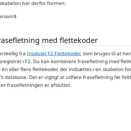
 skabelon har derfor formen:
senavn$
asefletning med flettekoder
orskellig fra
modulet F2 Flettekoder
, som bruges til at he
registret i F2. Du kan kombinere frasefletning med flett
én eller flere flettekoder, der indsættes i en skabelon for 
’s database. Det er vigtigt at udføre frasefletning før felt
ter frasefletningen er afsluttet.