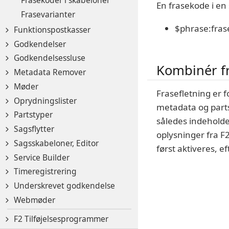
Frasekoder i skabeloner
En frasekode i en
Frasevarianter
$phrase:fra
Funktionspostkasser
Godkendelser
Godkendelsessluse
Kombinér fr
Metadata Remover
Møder
Frasefletning er f
Oprydningslister
metadata og parts
Partstyper
således indeholde 
Sagsflytter
oplysninger fra F2
Sagsskabeloner, Editor
først aktiveres, ef
Service Builder
Timeregistrering
Underskrevet godkendelse
Webmøder
F2 Tilføjelsesprogrammer