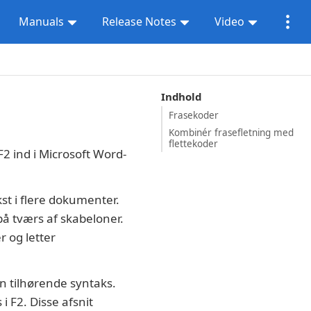
Manuals
Release Notes
Video
Indhold
Frasekoder
Kombinér frasefletning med
flettekoder
 F2 ind i Microsoft Word-
st i flere dokumenter.
på tværs af skabeloner.
 og letter
en tilhørende syntaks.
i F2. Disse afsnit