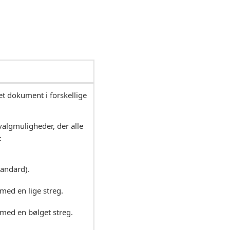
 et dokument i forskellige
valgmuligheder, der alle
:
tandard).
med en lige streg.
 med en bølget streg.