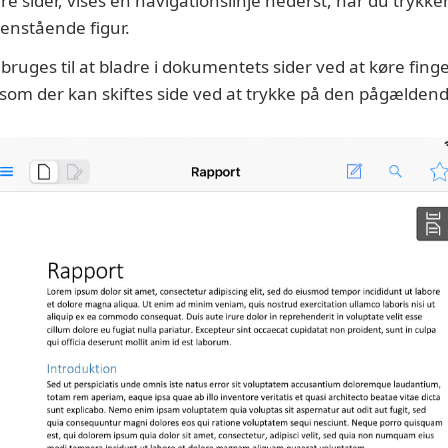
re sider, vises en navigationslinje nederst, når du trykk
enstående figur.
 bruges til at bladre i dokumentets sider ved at køre fin
esom der kan skiftes side ved at trykke på den pågældend