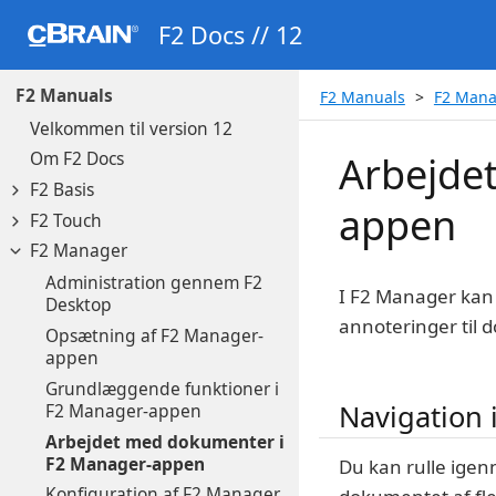
F2 Docs // 12
F2 Manuals
F2 Manuals
F2 Mana
Velkommen til version 12
Om F2 Docs
Arbejde
F2 Basis
appen
F2 Touch
F2 Manager
Administration gennem F2
I F2 Manager kan 
Desktop
annoteringer til 
Opsætning af F2 Manager-
appen
Grundlæggende funktioner i
Navigation 
F2 Manager-appen
Arbejdet med dokumenter i
F2 Manager-appen
Du kan rulle ige
Konfiguration af F2 Manager