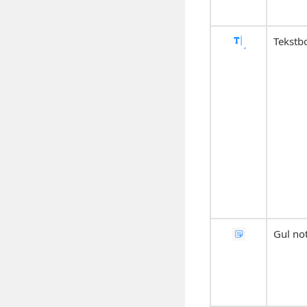
Tekstb
Gul no