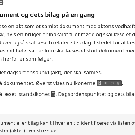
.
ument og dets bilag på en gang
læse en akt som et samlet dokument med aktens vedhæft
sk, hvis en bruger er indkaldt til et møde og skal læse e
over også skal læse ti relaterede bilag. I stedet for at læs
 det hele, så der kun skal læses et stort dokument med 
erfor er som følger:
det dagsordenspunkt (akt), der skal samles.
på dokumentet. Øverst vises nu ikonerne
.
på læsetilstandsikonet
. Dagsordenspunktet og dets bilag
ment eller bilag kan til hver en tid identificeres via listen 
r (akter) i venstre side.