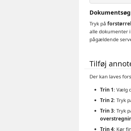
Dokumentsøg
Tryk på
forstørre
alle dokumenter 
pågældende serve
Tilføj anno
Der kan laves for
Trin 1
: Vælg 
Trin 2
: Tryk 
Trin 3
: Tryk 
overstregni
Trin 4
: Kør f