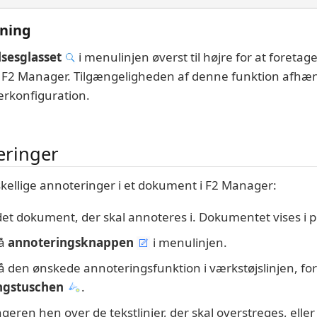
ning
lsesglasset
i menulinjen øverst til højre for at foretage
i F2 Manager. Tilgængeligheden af denne funktion afhæ
rkonfiguration.
teringer
skellige annoteringer i et dokument i F2 Manager:
det dokument, der skal annoteres i. Dokumentet vises i pr
på
annoteringsknappen
i menulinjen.
på den ønskede annoteringsfunktion i værkstøjslinjen, f
ngstuschen
.
ingeren hen over de tekstlinjer, der skal overstreges, eller