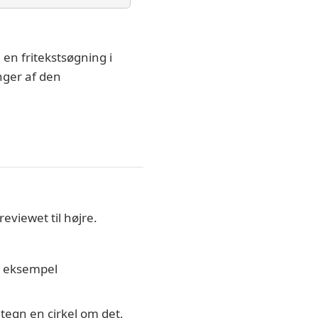
 en fritekstsøgning i
nger af den
eviewet til højre.
or eksempel
 tegn en cirkel om det,