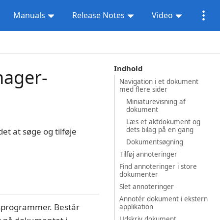
Manuals
Release Notes
Video
Indhold
nager-
Navigation i et dokument
med flere sider
Miniaturevisning af
dokument
Læs et aktdokument og
dets bilag på en gang
 at søge og tilføje
Dokumentsøgning
Tilføj annoteringer
Find annoteringer i store
dokumenter
Slet annoteringer
Annotér dokument i ekstern
sprogrammer. Består
applikation
Udskriv dokument