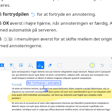
keres.
på
fortrydpilen
for at fortryde en annotering.
på
OK
øverst i højre hjørne, når annoteringen er færdig.
ed automatisk på serveren.
på
i menulinjen øverst for at skifte mellem det ori
med annoteringerne.