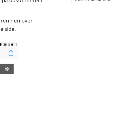
er på dokumentet i
geren hen over
e side.