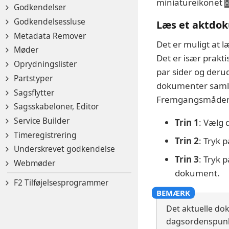
miniatureikonet
Godkendelser
Godkendelsessluse
Læs et aktdok
Metadata Remover
Det er muligt at 
Møder
Det er især prakti
Oprydningslister
par sider og derud
Partstyper
dokumenter samles
Sagsflytter
Fremgangsmåden h
Sagsskabeloner, Editor
Service Builder
Trin 1
: Vælg 
Timeregistrering
Trin 2
: Tryk 
Underskrevet godkendelse
Trin 3
: Tryk 
Webmøder
dokument.
F2 Tilføjelsesprogrammer
Det aktuelle doku
dagsordenspunkte