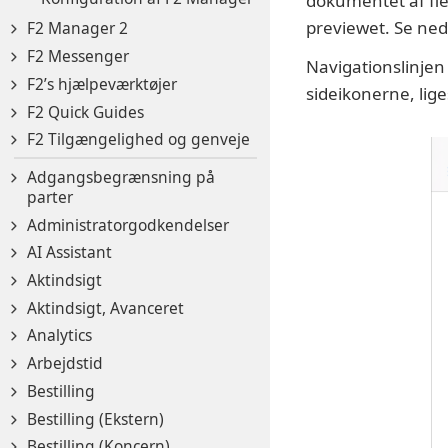
dokumentet af fle
previewet. Se ned
F2 Manager 2
F2 Messenger
Navigationslinjen
F2’s hjælpeværktøjer
sideikonerne, lig
F2 Quick Guides
F2 Tilgængelighed og genveje
Adgangsbegrænsning på
parter
Administratorgodkendelser
AI Assistant
Aktindsigt
Aktindsigt, Avanceret
Analytics
Arbejdstid
Bestilling
Bestilling (Ekstern)
Bestilling (Koncern)