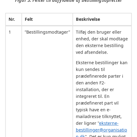
Nr.
Felt
Beskrivelse
1
”Bestillingsmodtager”
Tilføj den bruger eller
enhed, der skal modtage
den eksterne bestilling
ved afsendelse.
Eksterne bestillinger kan
kun sendes til
prædefinerede parter i
den anden F2-
installation, der er
integreret til. En
prædefineret part vil
typisk have en e-
mailadresse tilknyttet,
der ligner "
eksterne-
bestillinger@organisatio
n.dk
". Det er kun muligt