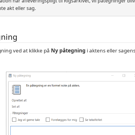
ation har afleveringspligt til Rigsarkivet, vil påtegninger b
e akt eller sag.
gning
ning ved at klikke på
Ny påtegning
i aktens eller sage