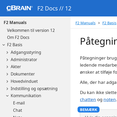
F2 Docs // 12
F2 Manuals
F2 Manuals
F2 Basis
Velkommen til version 12
Om F2 Docs
Påtegni
F2 Basis
Adgangsstyring
Påtegninger bruge
Administrator
ledende medarbej
Akter
ønsker at tilføje f
Dokumenter
Hovedvinduet
Alle, der har adg
Indstilling og opsætning
Du kan ikke slette
Kommunikation
chatten
og
noten
E-mail
Chat