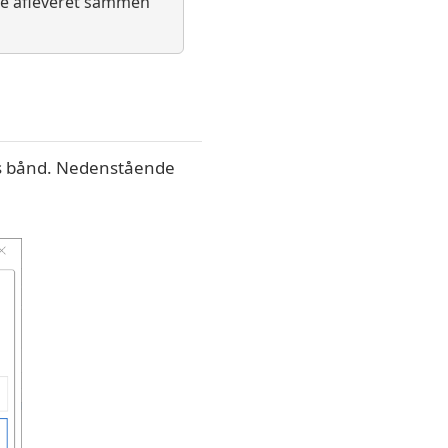
live afleveret sammen
ns bånd. Nedenstående