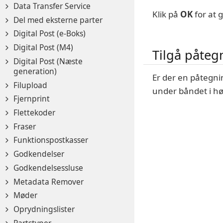
Data Transfer Service
Klik på
OK
for at
Del med eksterne parter
Digital Post (e-Boks)
Digital Post (M4)
Tilgå påteg
Digital Post (Næste
generation)
Er der en påtegni
Filupload
under båndet i hø
Fjernprint
Flettekoder
Fraser
Funktionspostkasser
Godkendelser
Godkendelsessluse
Metadata Remover
Møder
Oprydningslister
Partstyper