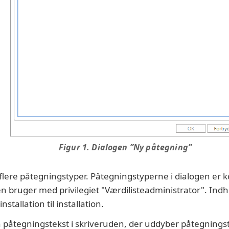
Figur 1. Dialogen ”Ny påtegning”
r flere påtegningstyper. Påtegningstyperne i dialogen er 
en bruger med privilegiet "Værdilisteadministrator". Indh
nstallation til installation.
n påtegningstekst i skriveruden, der uddyber påtegnings