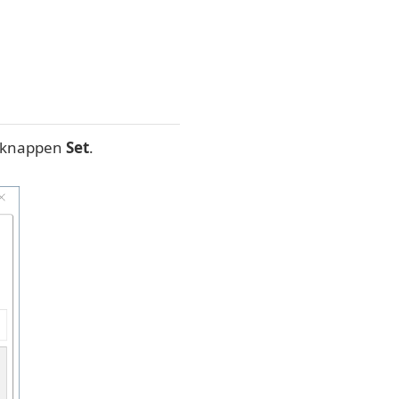
å knappen
Set
.