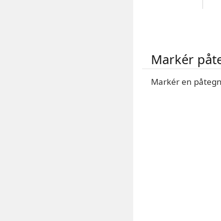
Markér påt
Markér en påtegn