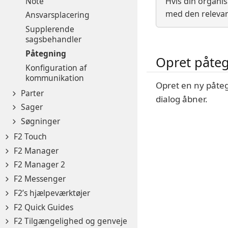
Note
Hvis din organis
med den relevant
Ansvarsplacering
Supplerende
sagsbehandler
Påtegning
Opret påte
Konfiguration af
kommunikation
Opret en ny påteg
Parter
dialog åbner.
Sager
Søgninger
F2 Touch
F2 Manager
F2 Manager 2
F2 Messenger
F2’s hjælpeværktøjer
F2 Quick Guides
F2 Tilgængelighed og genveje