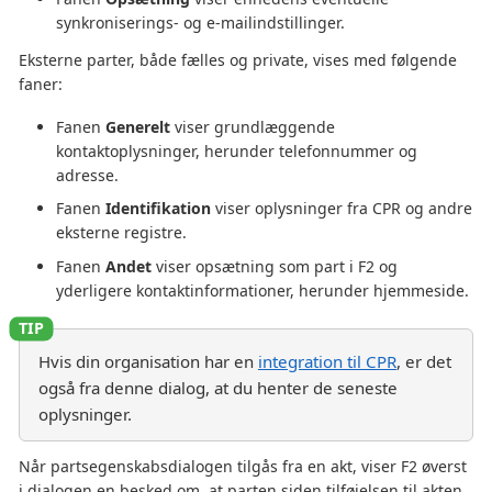
synkroniserings- og e-mailindstillinger.
Eksterne parter, både fælles og private, vises med følgende
faner:
Fanen
Generelt
viser grundlæggende
kontaktoplysninger, herunder telefonnummer og
adresse.
Fanen
Identifikation
viser oplysninger fra CPR og andre
eksterne registre.
Fanen
Andet
viser opsætning som part i F2 og
yderligere kontaktinformationer, herunder hjemmeside.
Hvis din organisation har en
integration til CPR
, er det
også fra denne dialog, at du henter de seneste
oplysninger.
Når partsegenskabsdialogen tilgås fra en akt, viser F2 øverst
i dialogen en besked om, at parten siden tilføjelsen til akten