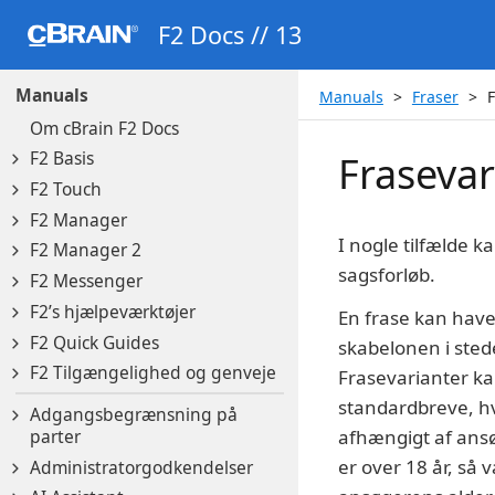
F2 Docs // 13
Manuals
Manuals
Fraser
F
Om cBrain F2 Docs
F2 Basis
Frasevar
F2 Touch
F2 Manager
I nogle tilfælde k
F2 Manager 2
sagsforløb.
F2 Messenger
F2’s hjælpeværktøjer
En frase kan have 
F2 Quick Guides
skabelonen i sted
F2 Tilgængelighed og genveje
Frasevarianter ka
standardbreve, hvo
Adgangsbegrænsning på
parter
afhængigt af ansø
er over 18 år, så
Administratorgodkendelser