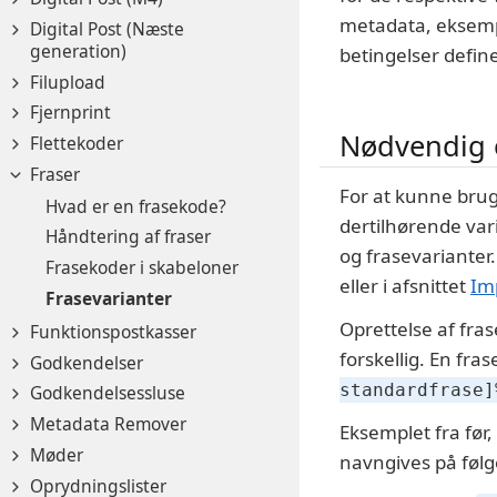
metadata, eksempe
Digital Post (Næste
generation)
betingelser defin
Filupload
Fjernprint
Nødvendig o
Flettekoder
Fraser
For at kunne brug
Hvad er en frasekode?
dertilhørende var
Håndtering af fraser
og frasevarianter.
Frasekoder i skabeloner
eller i afsnittet
Im
Frasevarianter
Oprettelse af fr
Funktionspostkasser
forskellig. En fr
Godkendelser
standardfrase]
Godkendelsessluse
Metadata Remover
Eksemplet fra før
Møder
navngives på føl
Oprydningslister