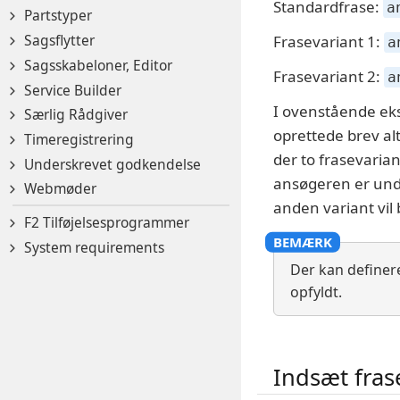
Standardfrase:
a
Partstyper
Sagsflytter
Frasevariant 1:
a
Sagsskabeloner, Editor
Frasevariant 2:
a
Service Builder
I ovenstående ek
Særlig Rådgiver
oprettede brev alt
Timeregistrering
der to frasevarian
Underskrevet godkendelse
ansøgeren er unde
Webmøder
anden variant vil 
F2 Tilføjelsesprogrammer
System requirements
Der kan definer
opfyldt.
Indsæt fras