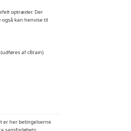
tefelt optræder. Der
 også kan henvise til
 (udføres af cBrain)
det er her betingelserne
ra sagsforløbets