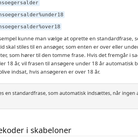
nsoegersalder
nsoegersalder%under18
nsoegersalder%over18
sempel kunne man vælge at oprette en standardfrase, so
id skal stiles til en ansøger, som enten er over eller unde
ter, som hører til den tomme frase. Hvis det fremgår i sa
r 18 år, vil frasen til ansøgere under 18 år automatisk 
blive indsat, hvis ansøgeren er over 18 år.
es en standardfrase, som automatisk indsættes, når ingen a
ekoder i skabeloner