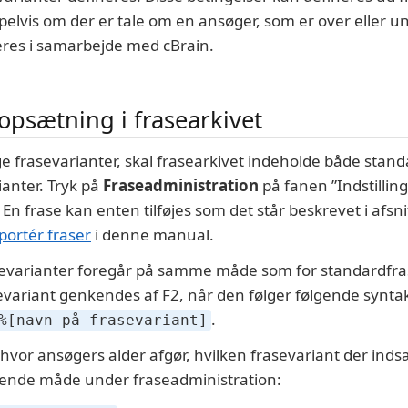
lvis om der er tale om en ansøger, som er over eller und
eres i samarbejde med cBrain.
psætning i frasearkivet
e frasevarianter, skal frasearkivet indeholde både stand
ianter. Tryk på
Fraseadministration
på fanen ”Indstillinge
 En frase kan enten tilføjes som det står beskrevet i afsn
portér fraser
i denne manual.
asevarianter foregår på samme måde som for standardfra
asevariant genkendes af F2, når den følger følgende synta
.
%[navn på frasevariant]
, hvor ansøgers alder afgør, hvilken frasevariant der ind
gende måde under fraseadministration: