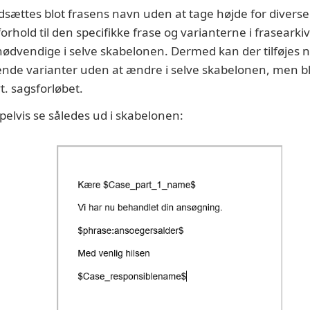
dsættes blot frasens navn uden at tage højde for diverse
forhold til den specifikke frase og varianterne i frasearkiv
nødvendige i selve skabelonen. Dermed kan der tilføjes n
ende varianter uden at ændre i selve skabelonen, men b
t. sagsforløbet.
lvis se således ud i skabelonen: