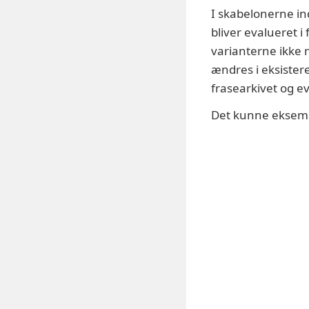
I skabelonerne in
bliver evalueret i 
varianterne ikke 
ændres i eksister
frasearkivet og ev
Det kunne eksempe