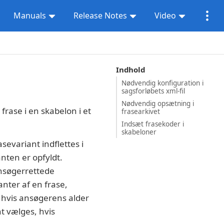
Manuals
Release Notes
Video
Indhold
Nødvendig konfiguration i
sagsforløbets xml-fil
Nødvendig opsætning i
frase i en skabelon i et
frasearkivet
Indsæt frasekoder i
skabeloner
asevariant indflettes i
nten er opfyldt.
ansøgerrettede
anter af en frase,
 hvis ansøgerens alder
t vælges, hvis