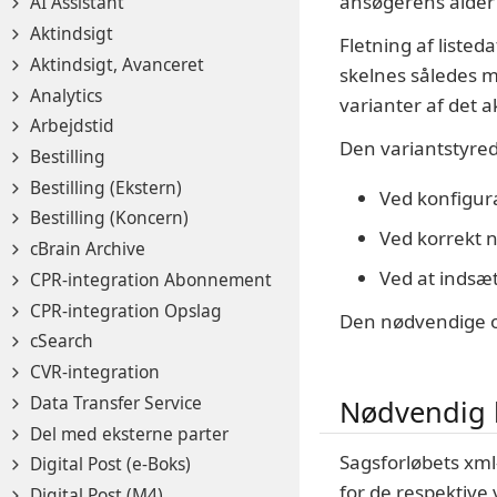
ansøgerens alder 
AI Assistant
Aktindsigt
Fletning af listed
Aktindsigt, Avanceret
skelnes således me
Analytics
varianter af det ak
Arbejdstid
Den variantstyred
Bestilling
Bestilling (Ekstern)
Ved konfigura
Bestilling (Koncern)
Ved korrekt n
cBrain Archive
Ved at indsæ
CPR-integration Abonnement
CPR-integration Opslag
Den nødvendige op
cSearch
CVR-integration
Data Transfer Service
Nødvendig k
Del med eksterne parter
Sagsforløbets xml-
Digital Post (e-Boks)
for de respektive 
Digital Post (M4)