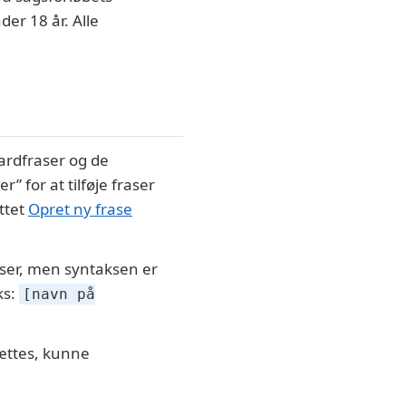
er 18 år. Alle
ardfraser og de
r” for at tilføje fraser
ittet
Opret ny frase
ser, men syntaksen er
ks:
[navn på
sættes, kunne