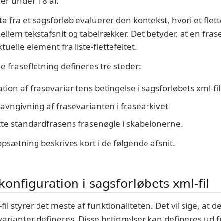
er under 18 år.
ata fra et sagsforløb evaluerer den kontekst, hvori et flet
llem tekstafsnit og tabelrækker. Det betyder, at en frase
tuelle element fra liste-flettefeltet.
e frasefletning defineres tre steder:
tion af frasevariantens betingelse i sagsforløbets xml-fil
avngivning af frasevarianten i frasearkivet
tte standardfrasens frasenøgle i skabelonerne.
sætning beskrives kort i de følgende afsnit.
onfiguration i sagsforløbets xml-fil
fil styrer det meste af funktionaliteten. Det vil sige, at 
varianter defineres. Disse betingelser kan defineres ud f