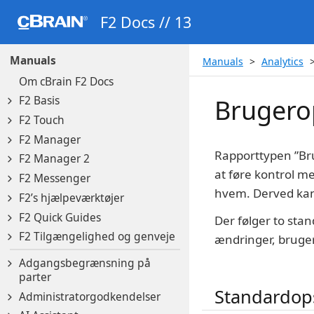
F2 Docs // 13
Manuals
Manuals
Analytics
Om cBrain F2 Docs
F2 Basis
Brugero
F2 Touch
F2 Manager
Rapporttypen ”Bru
F2 Manager 2
at føre kontrol med
F2 Messenger
hvem. Derved kan
F2’s hjælpeværktøjer
F2 Quick Guides
Der følger to st
F2 Tilgængelighed og genveje
ændringer, bruger
Adgangsbegrænsning på
parter
Standardop
Administratorgodkendelser