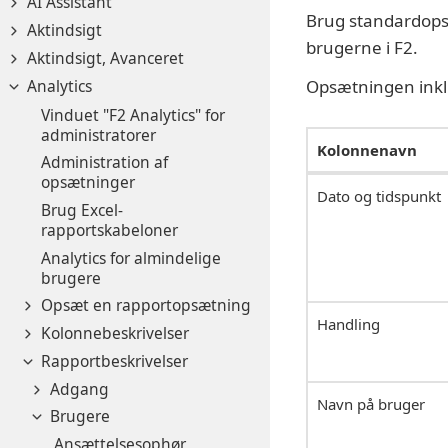
AI Assistant
Brug standardopsæt
Aktindsigt
brugerne i F2.
Aktindsigt, Avanceret
Analytics
Opsætningen inklud
Vinduet "F2 Analytics" for
administratorer
Kolonnenavn
Administration af
opsætninger
Dato og tidspunkt
Brug Excel-
rapportskabeloner
Analytics for almindelige
brugere
Opsæt en rapportopsætning
Handling
Kolonnebeskrivelser
Rapportbeskrivelser
Adgang
Navn på bruger
Brugere
Ansættelsesophør