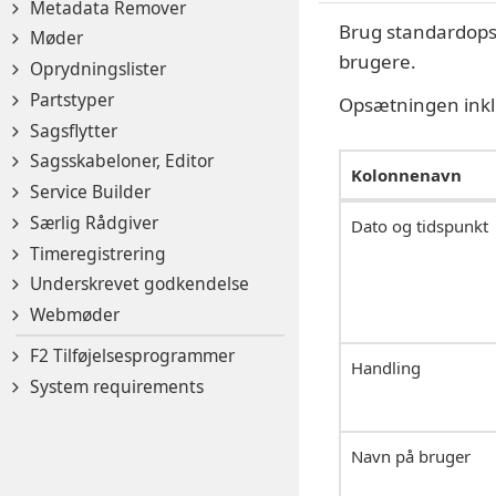
Metadata Remover
Brug standardopsæt
Møder
brugere.
Oprydningslister
Partstyper
Opsætningen inklud
Sagsflytter
Sagsskabeloner, Editor
Kolonnenavn
Service Builder
Særlig Rådgiver
Dato og tidspunkt
Timeregistrering
Underskrevet godkendelse
Webmøder
F2 Tilføjelsesprogrammer
Handling
System requirements
Navn på bruger