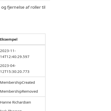
g fjernelse af roller til
Eksempel
2023-11-
14T12:40:29.597
2023-04-
12T15:30:20.773
MembershipCreated
MembershipRemoved
Hanne Richardsen
Isak Thorsen