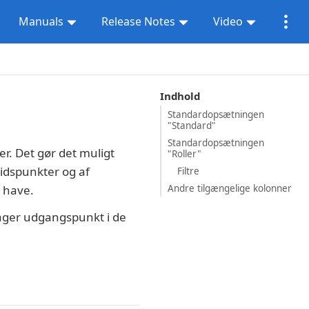
Manuals
Release Notes
Video
Indhold
Standardopsætningen
"Standard"
Standardopsætningen
r. Det gør det muligt
"Roller"
 tidspunkter og af
Filtre
Andre tilgængelige kolonner
 have.
ager udgangspunkt i de