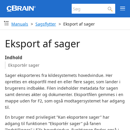
Manuals
Sagsflytter
Eksport af sager
Eksport af sager
Indhold
Eksportér sager
Sager eksporteres fra kildesystemets hovedvindue. Her
oprettes en eksportfil med en eller flere sager, som lander i
brugerens indbakke. Filen indeholder metadata for sagen
samt dennes akter og dokumenter. Eksportfilen gemmes i en
mappe uden for F2, som også modtagersystemet har adgang
til.
En bruger med privilegiet ”Kan eksportere sager” har
adgang til funktionen ”Eksportér sager” på fanen
”Indstillinger” i F2’s hovedvindue. Funktionen findes også i