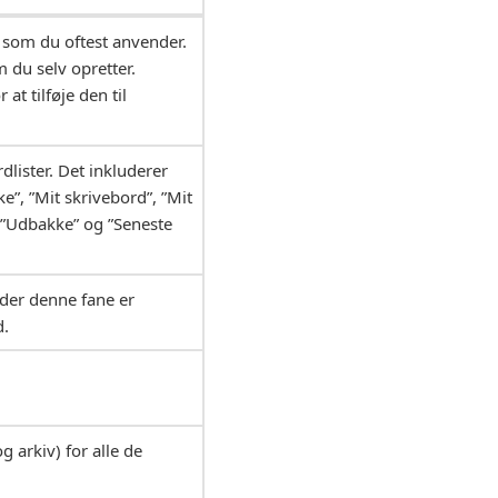
r, som du oftest anvender.
m du selv opretter.
r at tilføje den til
lister. Det inkluderer
e”, ”Mit skrivebord”, ”Mit
, ”Udbakke” og ”Seneste
under denne fane er
d.
 arkiv) for alle de