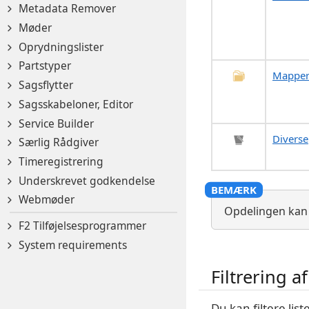
Metadata Remover
Møder
Oprydningslister
Partstyper
Mappe
Sagsflytter
Sagsskabeloner, Editor
Service Builder
Diverse
Særlig Rådgiver
Timeregistrering
Underskrevet godkendelse
Webmøder
Opdelingen kan va
F2 Tilføjelsesprogrammer
System requirements
Filtrering a
Du kan filtere lis