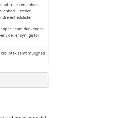
 jobrolle i én enhed.
el enhed" i stedet
dre enhedslister.
 mapper”, som det kendes
er”, der er synlige for
es bibliotek samt mulighed
tast et ord eller en del