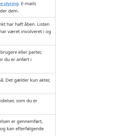
e styring
. E-mails
nder dem.
nkt har haft åben. Listen
har været involveret i og
 brugere eller parter,
r du er anført i
på. Det gælder kun akter,
ndelser, som du er
elsen er gennemført,
 og kan efterfølgende