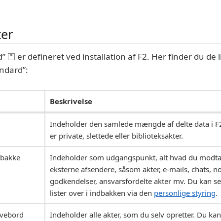
ter
d”
er defineret ved installation af F2. Her finder du de l
ndard”:
Beskrivelse
Indeholder den samlede mængde af delte data i F2,
er private, slettede eller biblioteksakter.
dbakke
Indeholder som udgangspunkt, alt hvad du modtag
eksterne afsendere, såsom akter, e-mails, chats, not
godkendelser, ansvarsfordelte akter mv. Du kan se
lister over i indbakken via den
personlige styring
.
ivebord
Indeholder alle akter, som du selv opretter. Du kan