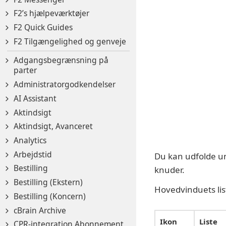
F2’s hjælpeværktøjer
F2 Quick Guides
F2 Tilgængelighed og genveje
Adgangsbegrænsning på
parter
Administratorgodkendelser
AI Assistant
Aktindsigt
Aktindsigt, Avanceret
Analytics
Arbejdstid
Du kan udfolde un
Bestilling
knuder.
Bestilling (Ekstern)
Hovedvinduets lis
Bestilling (Koncern)
cBrain Archive
Ikon
Liste
CPR-integration Abonnement