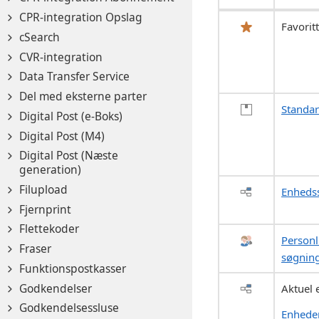
CPR-integration Opslag
Favorit
cSearch
CVR-integration
Data Transfer Service
Del med eksterne parter
Standa
Digital Post (e-Boks)
Digital Post (M4)
Digital Post (Næste
generation)
Filupload
Enheds
Fjernprint
Flettekoder
Personl
Fraser
søgnin
Funktionspostkasser
Godkendelser
Aktuel
Godkendelsessluse
Enhede