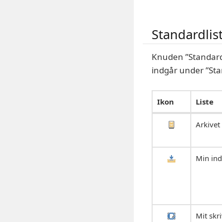
Standardlis
Knuden ”Standar
indgår under ”Sta
Ikon
Liste
Arkivet
Min in
Mit skr