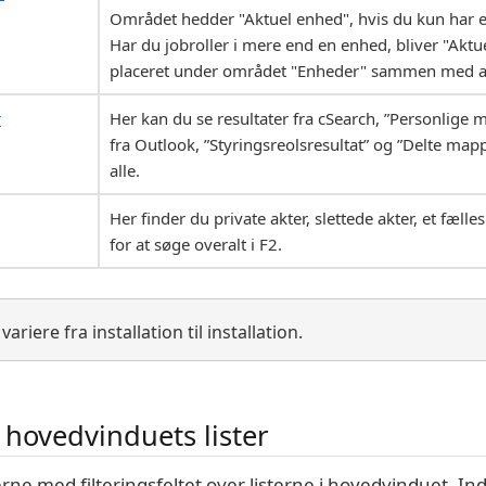
Området hedder "Aktuel enhed", hvis du kun har en
Har du jobroller i mere end en enhed, bliver "Aktu
placeret under området "Enheder" sammen med an
r
Her kan du se resultater fra cSearch, ”Personlige
fra Outlook, ”Styringsreolsresultat” og ”Delte mapp
alle.
Her finder du private akter, slettede akter, et fæll
for at søge overalt i F2.
riere fra installation til installation.
f hovedvinduets lister
terne med filteringsfeltet over listerne i hovedvinduet. Ind