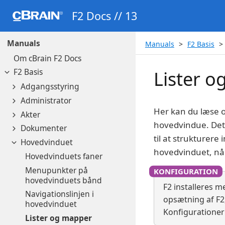
F2 Docs // 13
Manuals
Manuals
F2 Basis
Om cBrain F2 Docs
F2 Basis
Lister 
Adgangsstyring
Administrator
Her kan du læse om
Akter
hovedvindue. Det 
Dokumenter
til at strukturere 
Hovedvinduet
hovedvinduet, når
Hovedvinduets faner
Menupunkter på
hovedvinduets bånd
F2 installeres m
Navigationslinjen i
opsætning af F2, 
hovedvinduet
Konfigurationer
Lister og mapper