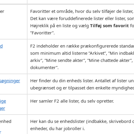
ter
Favoritter et område, hvor du selv tilføjer de liste
Det kan være foruddefinerede lister eller lister, so
Højreklik på en liste og vælg
Tilføj som favorit
fo
”Favoritter”.
rd
F2 indeholder en række prækonfigurerede standard
som minimum altid listerne ”Arkivet”, ”Min indbakk
arkiv”, ”Mine sendte akter”, ”Mine chattede akter”
dokumenter”.
søgninger
Her finder du din enheds lister. Antallet af lister 
ubegrænset og er tilpasset den enkelte myndighe
ige
Her samler F2 alle lister, du selv opretter.
ger
 enhed
Her kan du se enhedslister (indbakke, skrivebord og
enheder, du har jobroller i.
r