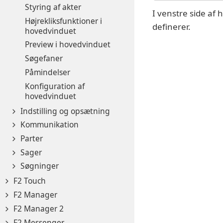
Styring af akter
I venstre side af 
Højrekliksfunktioner i
definerer.
hovedvinduet
Preview i hovedvinduet
Søgefaner
Påmindelser
Konfiguration af
hovedvinduet
Indstilling og opsætning
Kommunikation
Parter
Sager
Søgninger
F2 Touch
F2 Manager
F2 Manager 2
F2 Messenger