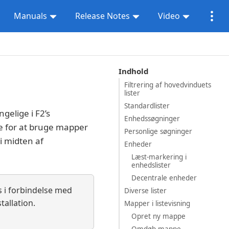
Manuals
Release Notes
Video
Indhold
Filtrering af hovedvinduets
lister
Standardlister
gelige i F2’s
Enhedssøgninger
ne for at bruge mapper
Personlige søgninger
i midten af
Enheder
Læst-markering i
enhedslister
Decentrale enheder
s i forbindelse med
Diverse lister
tallation.
Mapper i listevisning
Opret ny mappe
Omdøb mappe