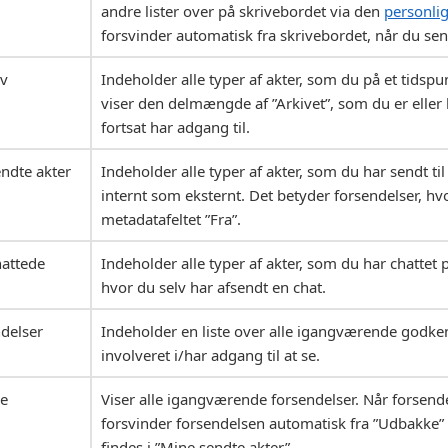
andre lister over på skrivebordet via den
personlig
forsvinder automatisk fra skrivebordet, når du se
iv
Indeholder alle typer af akter, som du på et tidspu
viser den delmængde af ”Arkivet”, som du er eller 
fortsat har adgang til.
ndte akter
Indeholder alle typer af akter, som du har sendt til
internt som eksternt. Det betyder forsendelser, hvo
metadatafeltet ”Fra”.
attede
Indeholder alle typer af akter, som du har chattet 
hvor du selv har afsendt en chat.
delser
Indeholder en liste over alle igangværende godke
involveret i/har adgang til at se.
e
Viser alle igangværende forsendelser. Når forsend
forsvinder forsendelsen automatisk fra ”Udbakke”
findes i ”Mine sendte akter”.