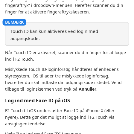
fingeraftryk” i dropdown-menuen. Herefter scanner du din
finger for at aktivere fingeraftrykslæseren.
Touch ID kan kun aktiveres ved login med
adgangskode.
Når Touch ID er aktiveret, scanner du din finger for at logge
ind i F2 Touch.
Mislykkede Touch ID-loginforsøg håndteres af enhedens
styresystem. iOS tillader tre mislykkede loginforsøg,
hvorefter du skal indtaste din adgangskode i stedet. Vend
tilbage til loginskærmen ved tryk på
Annuller
.
Log ind med Face ID på iOS
F2 Touch til iOS understøtter Face ID på iPhone X (eller
nyere). Dette gør det muligt at logge ind i F2 Touch via
ansigtsgenkendelse.
Vælg "Log ind med Face ID" i menuen.