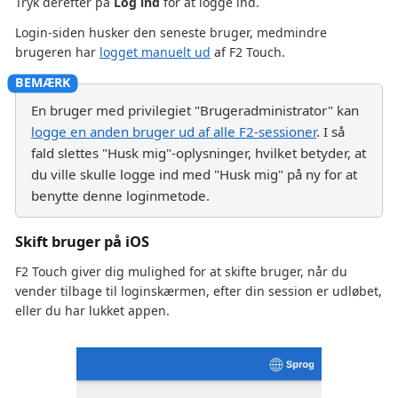
Tryk derefter på
Log ind
for at logge ind.
Login-siden husker den seneste bruger, medmindre
brugeren har
logget manuelt ud
af F2 Touch.
En bruger med privilegiet "Brugeradministrator" kan
logge en anden bruger ud af alle F2-sessioner
. I så
fald slettes "Husk mig"-oplysninger, hvilket betyder, at
du ville skulle logge ind med "Husk mig" på ny for at
benytte denne loginmetode.
Skift bruger på iOS
F2 Touch giver dig mulighed for at skifte bruger, når du
vender tilbage til loginskærmen, efter din session er udløbet,
eller du har lukket appen.