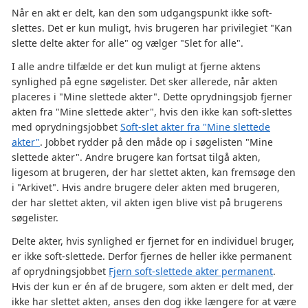
Når en akt er delt, kan den som udgangspunkt ikke soft-
slettes. Det er kun muligt, hvis brugeren har privilegiet "Kan
slette delte akter for alle" og vælger "Slet for alle".
I alle andre tilfælde er det kun muligt at fjerne aktens
synlighed på egne søgelister. Det sker allerede, når akten
placeres i "Mine slettede akter". Dette oprydningsjob fjerner
akten fra "Mine slettede akter", hvis den ikke kan soft-slettes
med oprydningsjobbet
Soft-slet akter fra "Mine slettede
akter"
. Jobbet rydder på den måde op i søgelisten "Mine
slettede akter". Andre brugere kan fortsat tilgå akten,
ligesom at brugeren, der har slettet akten, kan fremsøge den
i "Arkivet". Hvis andre brugere deler akten med brugeren,
der har slettet akten, vil akten igen blive vist på brugerens
søgelister.
Delte akter, hvis synlighed er fjernet for en individuel bruger,
er ikke soft-slettede. Derfor fjernes de heller ikke permanent
af oprydningsjobbet
Fjern soft-slettede akter permanent
.
Hvis der kun er én af de brugere, som akten er delt med, der
ikke har slettet akten, anses den dog ikke længere for at være