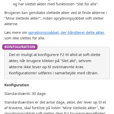
og har slettet akten med funktionen "Slet for alle".
Brugeren kan genskabe slettede akter ved at finde akterne i
"Mine slettede akter", inden oprydningsjobbet soft-sletter
akterne.
Læs mere om
oprydningsjobbet, der håndterer delte akter
,
som ikke slettes for alle.
Det er muligt at konfigurere F2 til altid at soft-slette
akter, når brugere klikker på "Slet akt", selvom
akterne ikke lever op til ovennævnte krav.
Konfigurationer udføres i samarbejde med cBrain.
Konfiguration
Standardværdi: 30 dage.
Standardværdien er det antal dage, akter, der lever op til et
af kravene, skal forblive på listen "Mine slettede akter", før
oprydningsjobbet soft-sletter dem fra brugergrænsefladen.