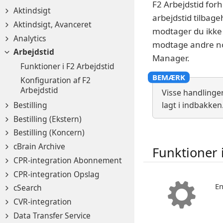
F2 Arbejdstid forh
Aktindsigt
arbejdstid tilbage
Aktindsigt, Avanceret
modtager du ikke 
Analytics
modtage andre not
Arbejdstid
Manager.
Funktioner i F2 Arbejdstid
Konfiguration af F2
Arbejdstid
Visse handlinge
Bestilling
lagt i indbakken
Bestilling (Ekstern)
Bestilling (Koncern)
cBrain Archive
Funktioner 
CPR-integration Abonnement
CPR-integration Opslag
En
cSearch
CVR-integration
Data Transfer Service