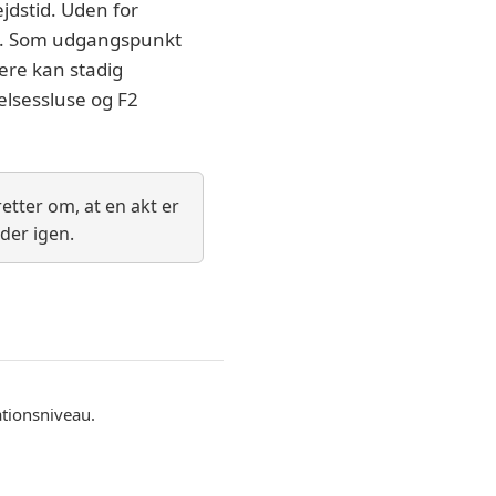
jdstid. Uden for
kken. Som udgangspunkt
ere kan stadig
elsessluse og F2
etter om, at en akt er
der igen.
ationsniveau.