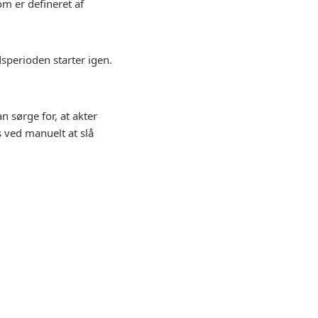
om er defineret af
dsperioden starter igen.
n sørge for, at akter
s ved manuelt at slå
 side anvender ikke
Siden blev senest ændret: 7/14/2026,
s.
11:41:07 AM