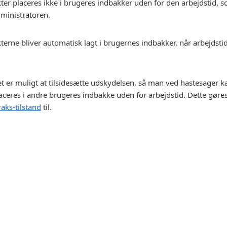
ter placeres ikke i brugeres indbakker uden for den arbejdstid, s
ministratoren.
terne bliver automatisk lagt i brugernes indbakker, når arbejdsti
t er muligt at tilsidesætte udskydelsen, så man ved hastesager ka
aceres i andre brugeres indbakke uden for arbejdstid. Dette gøre
raks-tilstand
til.
egistered or unregistered trademarks of cBrain A/S in Denmark
Denne
cookie