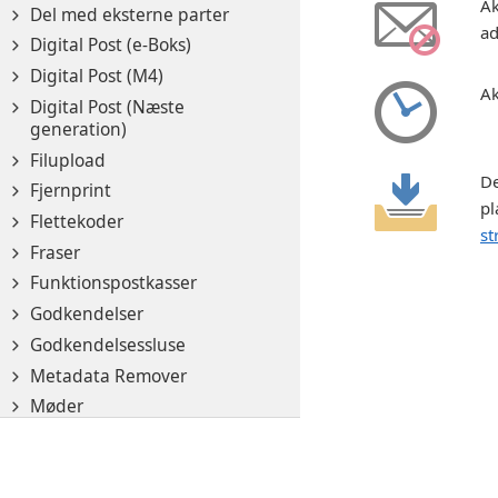
Ak
Del med eksterne parter
ad
Digital Post (e-Boks)
Digital Post (M4)
Ak
Digital Post (Næste
generation)
Filupload
De
Fjernprint
pl
Flettekoder
st
Fraser
Funktionspostkasser
Godkendelser
Godkendelsessluse
Metadata Remover
Møder
Oprydningslister
© 2026 cBrain
cBrain, the cBrain logo, and cBrain F2 are either r
Partstyper
A/S
and/or other countries.