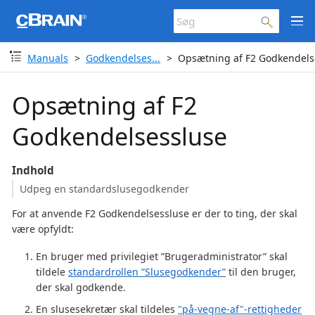
Manuals
Godkendelses...
Opsætning af F2 Godkendels
Opsætning af F2
Godkendelsessluse
Indhold
Udpeg en standardslusegodkender
For at anvende F2 Godkendelsessluse er der to ting, der skal
være opfyldt:
En bruger med privilegiet ”Brugeradministrator” skal
tildele
standardrollen ”Slusegodkender”
til den bruger,
der skal godkende.
En slusesekretær skal tildeles
"på-vegne-af"-rettigheder