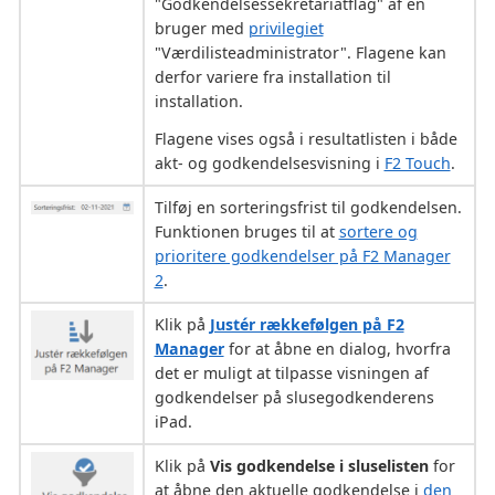
"Godkendelsessekretariatflag" af en
bruger med
privilegiet
"Værdilisteadministrator". Flagene kan
derfor variere fra installation til
installation.
Flagene vises også i resultatlisten i både
akt- og godkendelsesvisning i
F2 Touch
.
Tilføj en sorteringsfrist til godkendelsen.
Funktionen bruges til at
sortere og
prioritere godkendelser på F2 Manager
2
.
Klik på
Justér rækkefølgen på F2
Manager
for at åbne en dialog, hvorfra
det er muligt at tilpasse visningen af
godkendelser på slusegodkenderens
iPad.
Klik på
Vis godkendelse i sluselisten
for
at åbne den aktuelle godkendelse i
den