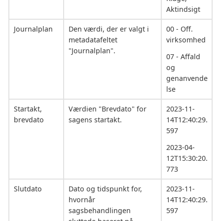
Aktindsigt
Journalplan
Den værdi, der er valgt i
00 - Off.
metadatafeltet
virksomhed
"Journalplan".
07 - Affald
og
genanvende
lse
Startakt,
Værdien "Brevdato" for
2023-11-
brevdato
sagens startakt.
14T12:40:29.
597
2023-04-
12T15:30:20.
773
Slutdato
Dato og tidspunkt for,
2023-11-
hvornår
14T12:40:29.
sagsbehandlingen
597