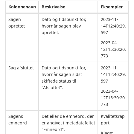
Kolonnenavn
Beskrivelse
Eksempler
Sagen
Dato og tidspunkt for,
2023-11-
oprettet
hvornår sagen blev
14T12:40:29.
oprettet.
597
2023-04-
12T15:30:20.
773
Sag afsluttet
Dato og tidspunkt for,
2023-11-
hvornår sagen sidst
14T12:40:29.
skiftede status til
597
"Afsluttet".
2023-04-
12T15:30:20.
773
Sagens
Det eller de emneord, der
Kvalitetsrap
emneord
er angivet i metadatafeltet
port
"Emneord".
Klage;