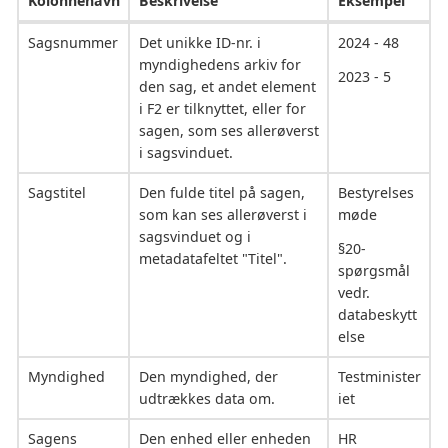
Kolonnenavn
Beskrivelse
Eksempel
Sagsnummer
Det unikke ID-nr. i
2024 - 48
myndighedens arkiv for
2023 - 5
den sag, et andet element
i F2 er tilknyttet, eller for
sagen, som ses allerøverst
i sagsvinduet.
Sagstitel
Den fulde titel på sagen,
Bestyrelses
som kan ses allerøverst i
møde
sagsvinduet og i
§20-
metadatafeltet "Titel".
spørgsmål
vedr.
databeskytt
else
Myndighed
Den myndighed, der
Testminister
udtrækkes data om.
iet
Sagens
Den enhed eller enheden
HR