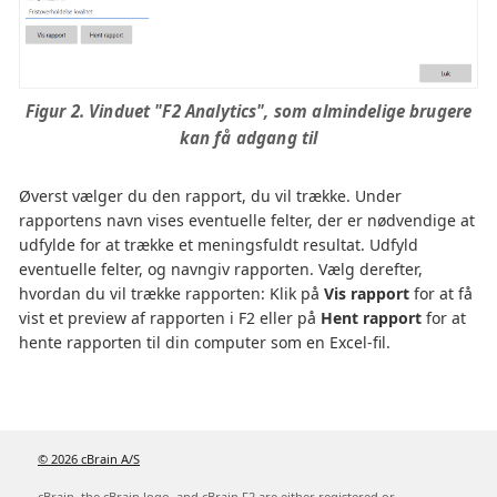
Figur 2. Vinduet "F2 Analytics", som almindelige brugere
kan få adgang til
Øverst vælger du den rapport, du vil trække. Under
rapportens navn vises eventuelle felter, der er nødvendige at
udfylde for at trække et meningsfuldt resultat. Udfyld
eventuelle felter, og navngiv rapporten. Vælg derefter,
hvordan du vil trække rapporten: Klik på
Vis rapport
for at få
vist et preview af rapporten i F2 eller på
Hent rapport
for at
hente rapporten til din computer som en Excel-fil.
© 2026 cBrain A/S
cBrain, the cBrain logo, and cBrain F2 are either registered or