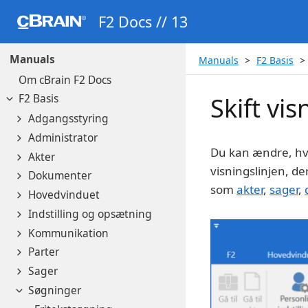
F2 Docs // 13
Manuals
Manuals
F2 Basis
Om cBrain F2 Docs
F2 Basis
Skift vi
Adgangsstyring
Administrator
Du kan ændre, hvo
Akter
visningslinjen, de
Dokumenter
som
akter
,
sager
,
Hovedvinduet
Indstilling og opsætning
Kommunikation
Parter
Sager
Søgninger