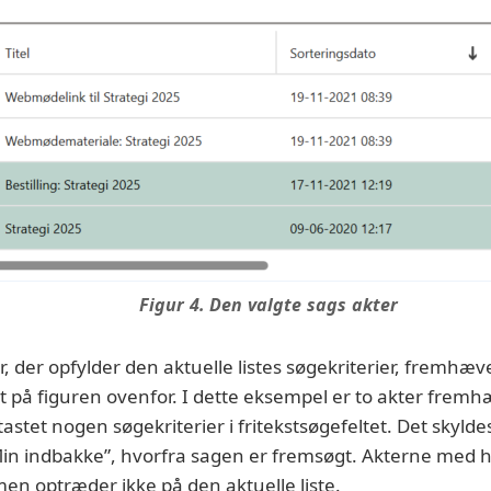
Figur 4. Den valgte sags akter
r, der opfylder den aktuelle listes søgekriterier, fremh
 på figuren ovenfor. I dette eksempel er to akter fremh
astet nogen søgekriterier i fritekstsøgefeltet. Det skyldes
”Min indbakke”, hvorfra sagen er fremsøgt. Akterne med 
men optræder ikke på den aktuelle liste.