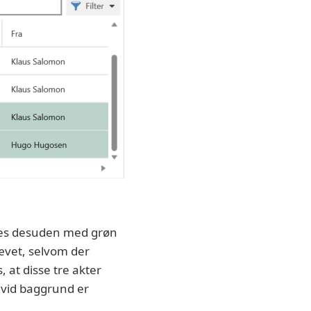
æves desuden med grøn
ævet, selvom der
, at disse tre akter
hvid baggrund er