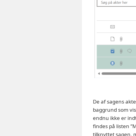
De af sagens akte
baggrund som vist
endnu ikke er indt
findes på listen 
tilknyttet sagen, 