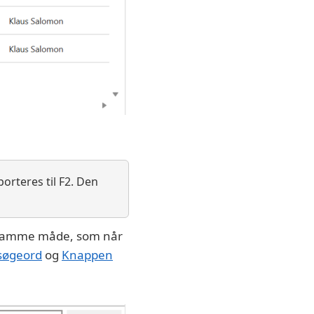
orteres til F2. Den
på samme måde, som når
 søgeord
og
Knappen