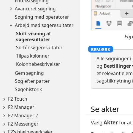
Fritekstsøgning
Avanceret søgning
Søgning med operatorer
Arbejd med søgeresultater
Skift visning af
Fig
søgeresultater
Sortér søgeresultater
Tilpas kolonner
Alle søgninger i
Kolonnebeskrivelser
og
Bestillinger
Gem søgning
et relevant eleme
sagstilknytning 
Søg efter parter
Søgehistorik
F2 Touch
Se akter
F2 Manager
F2 Manager 2
Vælg
Akter
for at
F2 Messenger
F2’s hjælpeværktøjer