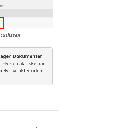
ltatlisten
Sager
,
Dokumenter
 Hvis en akt ikke har
mpelvis vil akter uden