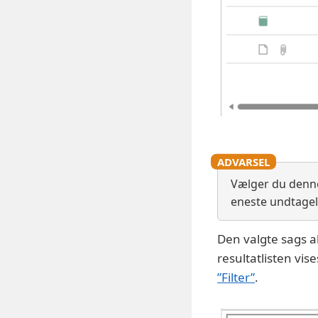
Vælger du denne 
eneste undtagels
Den valgte sags a
resultatlisten vi
”Filter”
.