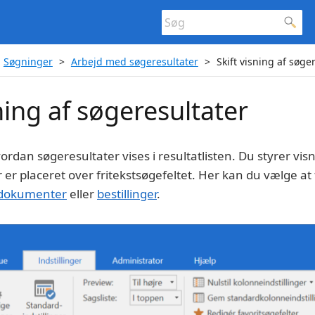
Søgninger
Arbejd med søgeresultater
Skift visning af søge
sning af søgeresultater
rdan søgeresultater vises i resultatlisten. Du styrer vi
r er placeret over fritekstsøgefeltet. Her kan du vælge at f
dokumenter
eller
bestillinger
.