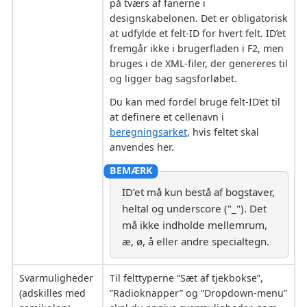
på tværs af fanerne i
designskabelonen. Det er obligatorisk
at udfylde et felt-ID for hvert felt. ID’et
fremgår ikke i brugerfladen i F2, men
bruges i de XML-filer, der genereres til
og ligger bag sagsforløbet.
Du kan med fordel bruge felt-ID’et til
at definere et cellenavn i
beregningsarket
, hvis feltet skal
anvendes her.
ID’et må kun bestå af bogstaver,
heltal og underscore ("_"). Det
må ikke indholde mellemrum,
æ, ø, å eller andre specialtegn.
Svarmuligheder
Til felttyperne ”Sæt af tjekbokse”,
(adskilles med
”Radioknapper” og ”Dropdown-menu”