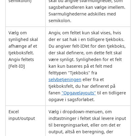
semikolon)
skal du angive svarmuligheder, som
sagsbehandleren kan vælge imellem.
Svarmulighederne adskilles med
semikolon.
Vælg om
Angiv, om feltet kun skal vises, hvis
synlighed skal
der er sat hak i en tidligere tjekboks.
afhænge af et
Du angiver felt-ID’et for den tjekboks,
tjekboksfelt.
der skal definere, om dette felt skal
Angiv feltets
være synligt. Synligheden for et felt
[Felt-ID]
kan kun baseres på et felt med
felttypen "Tjekboks" fra
selvbetjeningen
eller fra et
tjekboksfelt, du har defineret på
fanen
"Opgavelayouts"
til en tidligere
opgave i sagsforløbet.
Excel
Vælg i dropdown-menuen, om
input/output
indtastninger i feltet skal levere input
til beregningsarket, eller om det er
output, altså en beregning, der