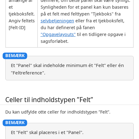
afhænge af
definere, om dette panel skal være synligt.
et
Synligheden for et panel kan kun baseres
tjekboksfelt.
på et felt med felttypen "Tjekboks" fra
Angiv feltets
selvbetjeningen
eller fra et tjekboksfelt,
[Felt-ID]
du har defineret på fanen
"Opgavelayouts"
til en tidligere opgave i
sagsforløbet.
Et "Panel" skal indeholde minimum ét "Felt" eller én
"Feltreference".
Celler til indholdstypen ”Felt”
Du kan udfylde otte celler for indholdstypen ”Felt”.
Et "Felt" skal placeres i et "Panel".