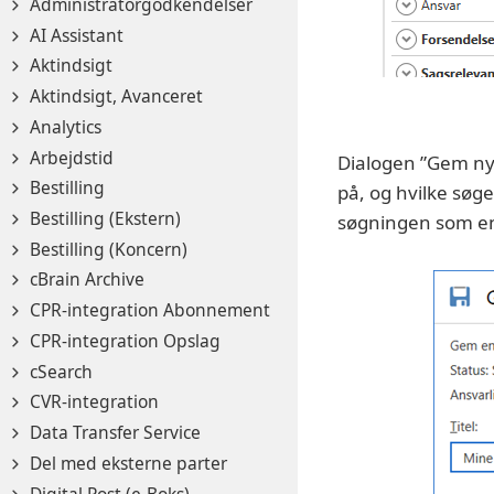
Administratorgodkendelser
AI Assistant
Aktindsigt
Aktindsigt, Avanceret
Analytics
Arbejdstid
Dialogen ”Gem ny 
Bestilling
på, og hvilke søge
Bestilling (Ekstern)
søgningen som en
Bestilling (Koncern)
cBrain Archive
CPR-integration Abonnement
CPR-integration Opslag
cSearch
CVR-integration
Data Transfer Service
Del med eksterne parter
Digital Post (e-Boks)