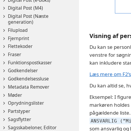
Digital Post (M4)
Digital Post (Næste
generation)
Filupload
Visning af pe
Fjernprint
Flettekoder
Du kan se person
Fraser
venstre for søgni
Funktionspostkasser
kan inkludere stan
Godkendelser
Læs mere om F2’s l
Godkendelsessluse
Du kan altid se, h
Metadata Remover
Møder
Eksempel: I figu
Oprydningslister
markøren holdes ov
Partstyper
pågældende liste.
Sagsflytter
ANSVARLIG (”M
Sagsskabeloner, Editor
som ansvarlig og 