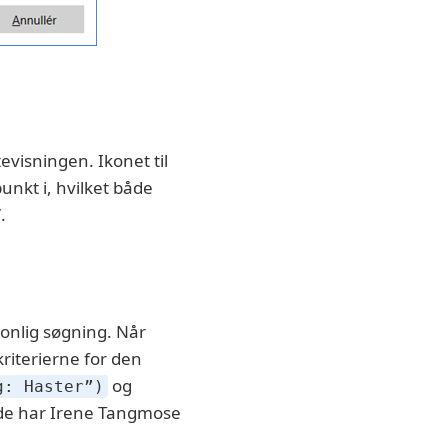
stevisningen. Ikonet til
unkt i, hvilket både
.
onlig søgning. Når
kriterierne for den
og
g: Haster”)
både har Irene Tangmose