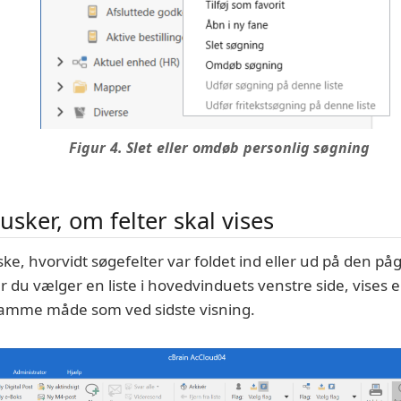
Figur 4. Slet eller omdøb personlig søgning
usker, om felter skal vises
ke, hvorvidt søgefelter var foldet ind eller ud på den påg
år du vælger en liste i hovedvinduets venstre side, vises el
samme måde som ved sidste visning.