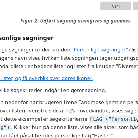
Figur 2. Udført søgning navngives og gemmes
rsonlige søgninger
lige søgninger under knuden
”Personlige søgninger”
i li
ngens navn viser, hvilken liste søgningen tager udgangsp
dardlister, enhedens lister og lister fra knuden ”Diverse”
ister, og få overblik over deres ikoner.
vilke søgekriterier indgår i en gemt søgning.
ren nedenfor har brugeren Irene Tangmose gemt en pers
er listen i venstre side af F2’s hovedvindue, vises søge
 I dette eksempel er søgekriterierne
FLAG (”Personli
. Klikker hun på denne liste, vises alle akter, som 
ig”)
har fået påsat hendes personlige flag ”Haster”.