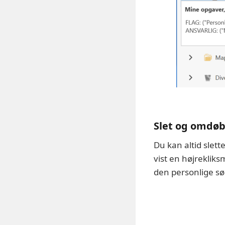
Slet og omdøb
Du kan altid slett
vist en højreklik
den personlige s