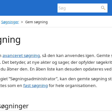
Søgninger
Gem søgning
gning
n
avanceret søgning
, så den kan anvendes igen. Gemte s
 Det betyder, at nye akter og sager, der opfylder søgekri
når du åbner den. En åben liste kan desuden opdateres ved
egiet ”Søgningsadministrator”, kan den gemte søgning stil
ttes som en
fast søgning
for hele organisationen.
søgninger