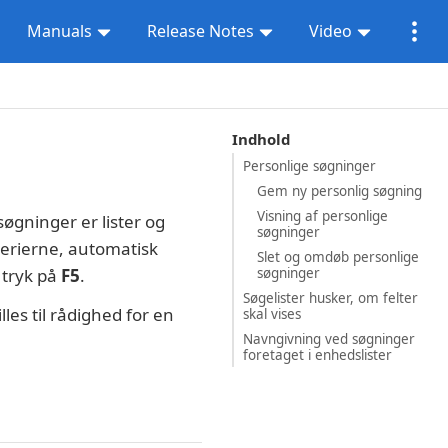
Manuals
Release Notes
Video
Indhold
Personlige søgninger
Gem ny personlig søgning
Visning af personlige
øgninger er lister og
søgninger
terierne, automatisk
Slet og omdøb personlige
søgninger
 tryk på
F5
.
Søgelister husker, om felter
les til rådighed for en
skal vises
Navngivning ved søgninger
foretaget i enhedslister