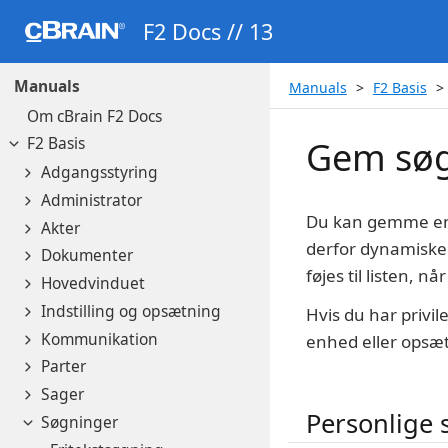
F2 Docs // 13
Manuals
Manuals
F2 Basis
Om cBrain F2 Docs
F2 Basis
Gem sø
Adgangsstyring
Administrator
Du kan gemme e
Akter
derfor dynamiske.
Dokumenter
føjes til listen, 
Hovedvinduet
Indstilling og opsætning
Hvis du har privil
Kommunikation
enhed eller opsæ
Parter
Sager
Personlige 
Søgninger