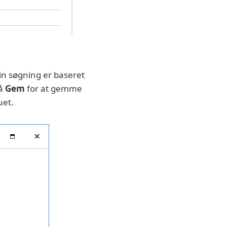
in søgning er baseret
på
Gem
for at gemme
uet.