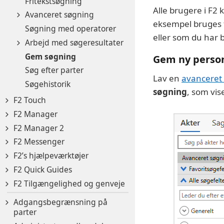
Fritekstsøgning
Alle brugere i F2
Avanceret søgning
eksempel bruges ti
Søgning med operatorer
eller som du har b
Arbejd med søgeresultater
Gem søgning
Gem ny person
Søg efter parter
Lav en
avanceret
Søgehistorik
søgning
, som vis
F2 Touch
F2 Manager
F2 Manager 2
F2 Messenger
F2’s hjælpeværktøjer
F2 Quick Guides
F2 Tilgængelighed og genveje
Adgangsbegrænsning på
parter