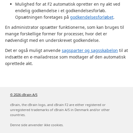
Mulighed for at F2 automatisk opretter en ny akt ved
endelig godkendelse i et godkendelsesforløb.
Opsætningen foretages på
godkendelsesforløbet
.
En administrator opsætter funktionerne, som kan bruges til
mange forskellige former for processer, hvor det er
nødvendigt med en underskrevet godkendelse.
Det er også muligt anvende
sagsparter og sagsskabelon
til at
indsætte en e-mailadresse som modtager af den automatisk
oprettede akt.
© 2026 cBrain A/S
cBrain, the cBrain logo, and cBrain F2 are either registered or
unregistered trademarks of cBrain A/S in Denmark and/or other
countries.
Denne side anvender ikke cookies.