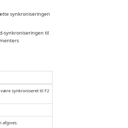
sætte synkroniseringen
d-synkroniseringen til
umenters
 være synkroniseret til F2
 afgives.