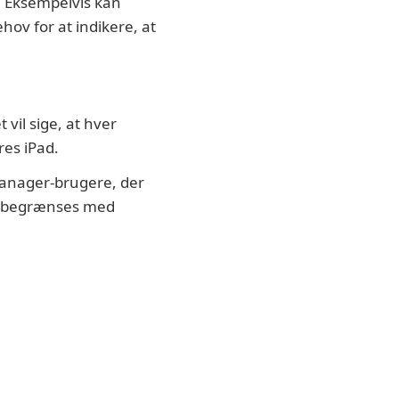
”. Eksempelvis kan
hov for at indikere, at
vil sige, at hver
es iPad.
Manager-brugere, der
e begrænses med