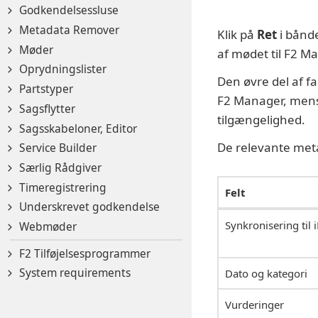
Godkendelsessluse
Metadata Remover
Klik på
Ret
i bånde
Møder
af mødet til F2 M
Oprydningslister
Den øvre del af f
Partstyper
F2 Manager, mens 
Sagsflytter
tilgængelighed.
Sagsskabeloner, Editor
De relevante met
Service Builder
Særlig Rådgiver
Timeregistrering
Felt
Underskrevet godkendelse
Synkronisering til 
Webmøder
F2 Tilføjelsesprogrammer
System requirements
Dato og kategori
Vurderinger