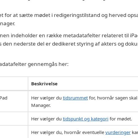
t for at sætte mødet i redigeringstilstand og herved op
anager.
anen indeholder en række metadatafelter relateret til iPa
den nederste del er dedikeret styring af akters og dok
adatafelter gennemgås her:
Beskrivelse
iPad
Her vælger du
tidsrummet
for, hvornår sagen skal
Manager.
Her vælger du
tidspunkt og kategori
for mødet.
Her vælger du, hvornår eventuelle
vurderinger
kan