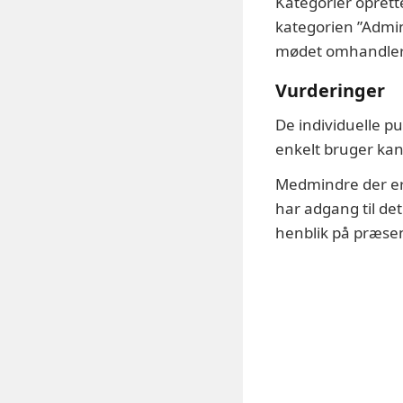
Kategorier oprett
kategorien ”Admini
mødet omhandler 
Vurderinger
De individuelle pu
enkelt bruger ka
Medmindre der er 
har adgang til d
henblik på præsen