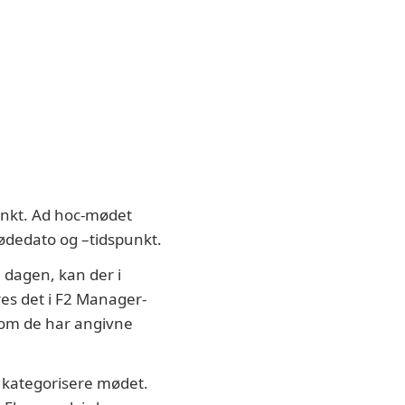
unkt. Ad hoc-mødet
ødedato og –tidspunkt.
e dagen, kan der i
res det i F2 Manager-
som de har angivne
at kategorisere mødet.