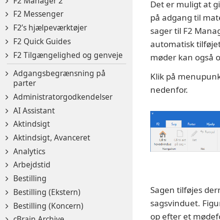
F2 Manager 2
Det er muligt at 
F2 Messenger
på adgang til mat
F2’s hjælpeværktøjer
sager til F2 Mana
F2 Quick Guides
automatisk tilføj
F2 Tilgængelighed og genveje
møder kan også o
Adgangsbegrænsning på
Klik på menupun
parter
nedenfor.
Administratorgodkendelser
AI Assistant
Aktindsigt
Aktindsigt, Avanceret
Analytics
Arbejdstid
Bestilling
Sagen tilføjes der
Bestilling (Ekstern)
sagsvinduet. Figu
Bestilling (Koncern)
op efter et mødef
cBrain Archive