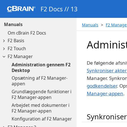
F2 Docs // 13
Manuals
Manuals
F2 Manage
Om cBrain F2 Docs
F2 Basis
Adminis
F2 Touch
F2 Manager
De følgende afsni
Administration gennem F2
Desktop
Synkroniser akter
Manager. Synkroni
Opsætning af F2 Manager-
appen
godkendelser
. Op
Grundlæggende funktioner i
Manager-appen
.
F2 Manager-appen
Arbejdet med dokumenter i
F2 Manager-appen
Synkroniser
Konfiguration af F2 Manager