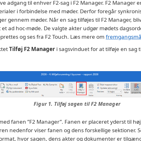
give adgang til enhver F2-sag i F2 Manager. F2 Manager 
erialer i forbindelse med møder. Derfor foregår synkroni
ger gennem møder. Når en sag tilføjes til F2 Manager, bl
et et ad hoc-møde. De valgte akter udgør mødets dagsord
prettes og ses fra F2 Touch. Læs mere om
fremgangsmåd
ktet
Tilføj F2 Manager
i sagsvinduet for at tilføje en sag 
Figur 1. Tilføj sagen til F2 Manager
med fanen ”F2 Manager”. Fanen er placeret yderst til højr
ren nedenfor viser fanen og dens forskellige sektioner. 
ormat, hvor sagen, dens akter og dokumenter er tilgænge