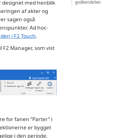
er designet med henblik
godkendelser
seringen af akter og
iver sagen også
enspunkter. Ad hoc-
en i F2 Touch
.
til F2 Manager, som vist
e for fanen ”Parter” i
Sektionerne er bygget
lige i den periode,