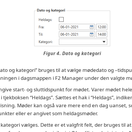
Figur 4. Dato og kategori
ato og kategori” bruges til at vælge mødedato og –tidsp
visningen i dagsmappen i F2 Manager under den valgte m
ngive start- og sluttidspunkt for mødet. Varer mødet hel
i tjekboksen “Heldags”. Sættes et hak i “Heldags”, indike
isning. Møder kan også vare mere end en dag uanset, 
spunkter eller er angivet som heldagsmøder.
kategori vælges. Dette er et valgfrit felt, der bruges til 