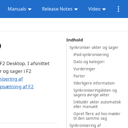
Manuals
Release Notes
Video
Indhold
p
Synkroniser akter og sager
iPad-synkronisering
Dato og kategori
2 Desktop. I afsnittet
Vurderinger
 og sager i F2
Parter
isering af
Yderligere information
psætning af F2
Synkroniseringslisten og
sagens øvrige akter
Inkludér akter automatisk
eller manuelt
Opret flere ad hoc-møder
til den samme sag
Synkronisering af