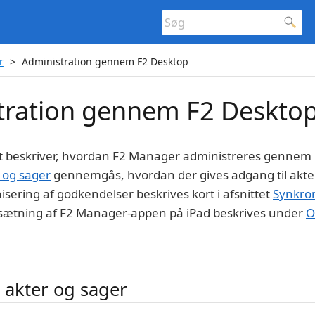
r
Administration gennem F2 Desktop
tration gennem F2 Deskto
t beskriver, hvordan F2 Manager administreres gennem F
 og sager
gennemgås, hvordan der gives adgang til akter
sering af godkendelser beskrives kort i afsnittet
Synkron
sætning af F2 Manager-appen på iPad beskrives under
O
 akter og sager