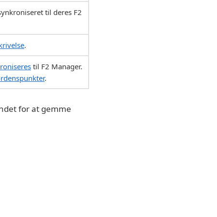
ynkroniseret til deres F2
krivelse
.
roniseres
til F2 Manager.
ordenspunkter
.
ndet for at gemme