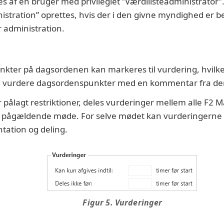
es af en bruger med privilegiet ”Værdilisteadministrator
stration” oprettes, hvis der i den givne myndighed er be
administration.
nkter på dagsordenen kan markeres til vurdering, hvilket 
n vurdere dagsordenspunkter med en kommentar fra der
pålagt restriktioner, deles vurderinger mellem alle F2 
et pågældende møde. For selve mødet kan vurderingern
tation og deling.
Figur 5. Vurderinger