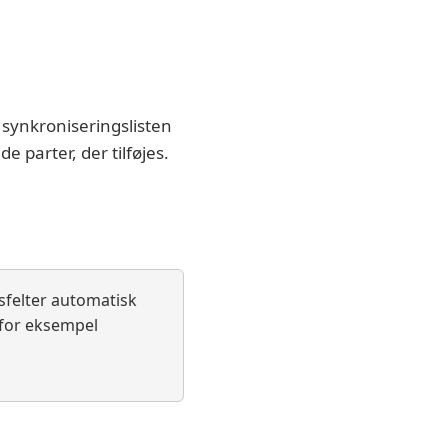
å synkroniseringslisten
e parter, der tilføjes.
dsfelter automatisk
 for eksempel