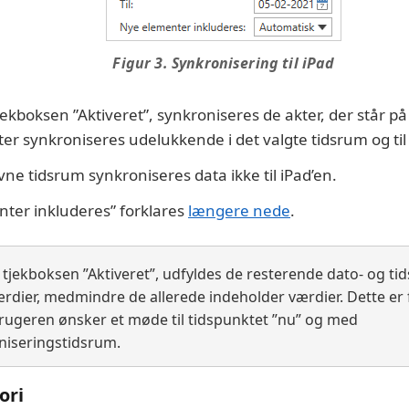
Figur 3. Synkronisering til iPad
jekboksen ”Aktiveret”, synkroniseres de akter, der står p
ter synkroniseres udelukkende i det valgte tidsrum og til d
ne tidsrum synkroniseres data ikke til iPad’en.
nter inkluderes” forklares
længere nede
.
 tjekboksen ”Aktiveret”, udfyldes de resterende dato- og ti
dier, medmindre de allerede indeholder værdier. Dette er
brugeren ønsker et møde til tidspunktet ”nu” og med
niseringstidsrum.
ori