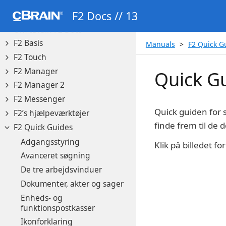
F2 Docs // 13
Manuals
Om cBrain F2 Docs
F2 Basis
Manuals
F2 Quick G
F2 Touch
F2 Manager
Quick G
F2 Manager 2
F2 Messenger
Quick guiden for s
F2’s hjælpeværktøjer
finde frem til de 
F2 Quick Guides
Adgangsstyring
Klik på billedet f
Avanceret søgning
De tre arbejdsvinduer
Dokumenter, akter og sager
Enheds- og
funktionspostkasser
Ikonforklaring