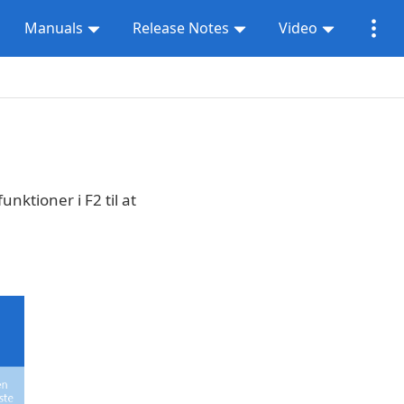
Manuals
Release Notes
Video
nktioner i F2 til at