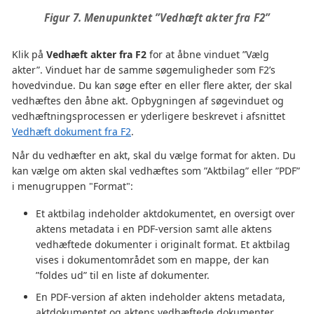
Figur 7. Menupunktet ”Vedhæft akter fra F2”
Klik på
Vedhæft akter fra F2
for at åbne vinduet ”Vælg
akter”. Vinduet har de samme søgemuligheder som F2’s
hovedvindue. Du kan søge efter en eller flere akter, der skal
vedhæftes den åbne akt. Opbygningen af søgevinduet og
vedhæftningsprocessen er yderligere beskrevet i afsnittet
Vedhæft dokument fra F2
.
Når du vedhæfter en akt, skal du vælge format for akten. Du
kan vælge om akten skal vedhæftes som ”Aktbilag” eller ”PDF”
i menugruppen "Format":
Et aktbilag indeholder aktdokumentet, en oversigt over
aktens metadata i en PDF-version samt alle aktens
vedhæftede dokumenter i originalt format. Et aktbilag
vises i dokumentområdet som en mappe, der kan
”foldes ud” til en liste af dokumenter.
En PDF-version af akten indeholder aktens metadata,
aktdokumentet og aktens vedhæftede dokumenter.