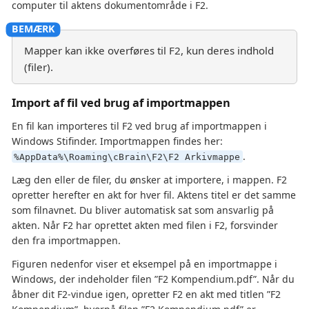
computer til aktens dokumentområde i F2.
Mapper kan ikke overføres til F2, kun deres indhold
(filer).
Import af fil ved brug af importmappen
En fil kan importeres til F2 ved brug af importmappen i
Windows Stifinder. Importmappen findes her:
.
%AppData%\Roaming\cBrain\F2\F2 Arkivmappe
Læg den eller de filer, du ønsker at importere, i mappen. F2
opretter herefter en akt for hver fil. Aktens titel er det samme
som filnavnet. Du bliver automatisk sat som ansvarlig på
akten. Når F2 har oprettet akten med filen i F2, forsvinder
den fra importmappen.
Figuren nedenfor viser et eksempel på en importmappe i
Windows, der indeholder filen ”F2 Kompendium.pdf”. Når du
åbner dit F2-vindue igen, opretter F2 en akt med titlen ”F2