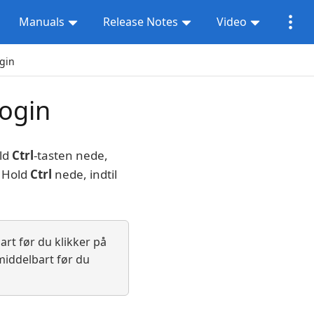
Manuals
Release Notes
Video
ogin
login
old
Ctrl
-tasten nede,
. Hold
Ctrl
nede, indtil
art før du klikker på
middelbart før du