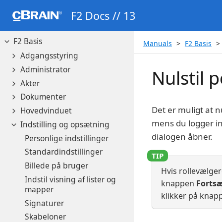
Manuals
F2 Docs // 13
Om cBrain F2 Docs
F2 Basis
Manuals
F2 Basis
Adgangsstyring
Administrator
Nulstil p
Akter
Dokumenter
Det er muligt at n
Hovedvinduet
mens du logger ind
Indstilling og opsætning
dialogen åbner.
Personlige indstillinger
Standardindstillinger
Billede på bruger
Hvis rollevælger
Indstil visning af lister og
knappen
Forts
mapper
klikker på kna
Signaturer
Skabeloner