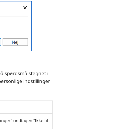
e på spørgsmålstegnet i
personlige indstillinger
inger” undtagen ”Ikke til