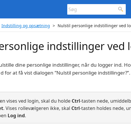
Indstilling og opsætning
Nulstil personlige indstillinger ved l
ersonlige indstillinger ved 
ulstille dine personlige indstillinger, når du logger ind. H
 for at få vist dialogen ”Nulstil personlige indstillinger?”
en vises ved login, skal du holde
Ctrl
-tasten nede, umiddelb
æt
. Vises rollevælgeren ikke, skal
Ctrl
-tasten holdes nede, u
ppen
Log ind
.