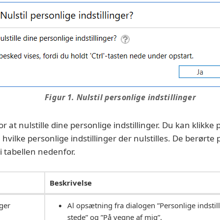
Figur 1. Nulstil personlige indstillinger
or at nulstille dine personlige indstillinger. Du kan klikk
 hvilke personlige indstillinger der nulstilles. De berørte 
 tabellen nedenfor.
Beskrivelse
nger
Al opsætning fra dialogen ”Personlige indstill
stede” og ”På vegne af mig”.