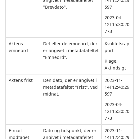
angivet i metadatafeltet
14T12:40:29.
"Brevdato".
597
2023-04-
12T15:30:20.
773
Aktens
Det eller de emneord, der
Kvalitetsrap
emneord
er angivet i metadatafeltet
port
"Emneord".
Klage;
Aktindsigt
Aktens frist
Den dato, der er angivet i
2023-11-
metadatafeltet "Frist", ved
14T12:40:29.
midnat.
597
2023-04-
12T15:30:20.
773
E-mail
Dato og tidspunkt, der er
2023-11-
modtaget
angivet i metadatafeltet
14T12:40:29.