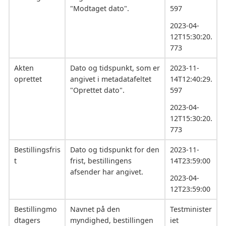
"Modtaget dato".
597
2023-04-
12T15:30:20.
773
Akten
Dato og tidspunkt, som er
2023-11-
oprettet
angivet i metadatafeltet
14T12:40:29.
"Oprettet dato".
597
2023-04-
12T15:30:20.
773
Bestillingsfris
Dato og tidspunkt for den
2023-11-
t
frist, bestillingens
14T23:59:00
afsender har angivet.
2023-04-
12T23:59:00
Bestillingmo
Navnet på den
Testminister
dtagers
myndighed, bestillingen
iet